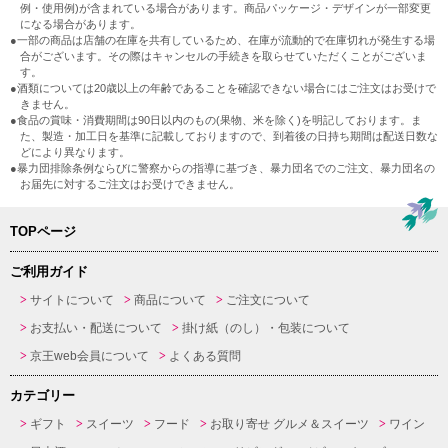
例・使用例)が含まれている場合があります。商品パッケージ・デザインが一部変更
になる場合があります。
●一部の商品は店舗の在庫を共有しているため、在庫が流動的で在庫切れが発生する場
合がございます。その際はキャンセルの手続きを取らせていただくことがございま
す。
●酒類については20歳以上の年齢であることを確認できない場合にはご注文はお受けで
きません。
●食品の賞味・消費期間は90日以内のもの(果物、米を除く)を明記しております。ま
た、製造・加工日を基準に記載しておりますので、到着後の日持ち期間は配送日数な
どにより異なります。
●暴力団排除条例ならびに警察からの指導に基づき、暴力団名でのご注文、暴力団名の
お届先に対するご注文はお受けできません。
TOPページ
ご利用ガイド
サイトについて
商品について
ご注文について
お支払い・配送について
掛け紙（のし）・包装について
京王web会員について
よくある質問
カテゴリー
ギフト
スイーツ
フード
お取り寄せ グルメ＆スイーツ
ワイン