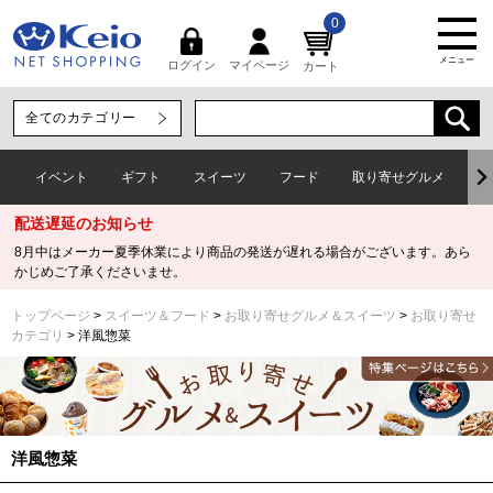
0
メニュー
マイページ
ログイン
カート
イベント
ギフト
スイーツ
フード
取り寄せグルメ
ワ
配送遅延のお知らせ
8月中はメーカー夏季休業により商品の発送が遅れる場合がございます。あら
かじめご了承くださいませ。
トップページ
スイーツ＆フード
お取り寄せグルメ＆スイーツ
お取り寄せ
カテゴリ
洋風惣菜
洋風惣菜