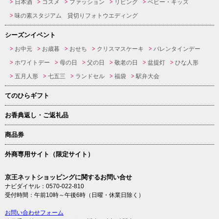
日本酒
コスメ
ファッション
リビング
ベビー・キッズ
味の素スタジアム 貸切りフォトウエディング
シーズンイベント
お中元
お歳暮
おせち
クリスマスケーキ
バレンタインデー
ホワイトデー
母の日
父の日
敬老の日
盆提灯
ひな人形
五月人形
七五三
ランドセル
福袋
駅弁大会
てのひらギフト
お香典返し・ご返礼品
商品券
外商専用サイト（限定サイト）
京王ネットショッピングに関するお問い合せ
ナビダイヤル：0570-022-810
受付時間：午前10時～午後6時（日曜・休業日除く）
お問い合わせフォーム