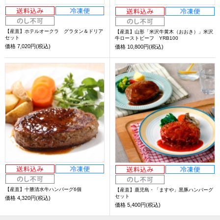
【産直】ホテルオークラ グラタン＆ドリア
【産直】山形「米沢牛黄木（おおき）」米沢
セット
牛ローストビーフ YRB100
価格
7,020円(税込)
価格
10,800円(税込)
【産直】十勝清水牛ハンバーグ6個
【産直】鹿児島・「ますや」黒豚ハンバーグ
セット
価格
4,320円(税込)
価格
5,400円(税込)