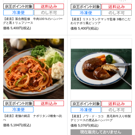
【産直】落合務監修 牛肉100％のハンバー
【産直】リストランテマッサ監修 3種のこだ
グと黒トリュフソース
わりナポリ風ピッツア
価格
5,400円(税込)
価格
5,400円(税込)
【産直】老舗の銘店 ナポリタン2種食べ比
【産直】ノワ・ド・ココ 黒毛和牛入り特製
べ
デミソースの煮込みハンバーグ
価格
5,184円(税込)
価格
5,076円(税込)