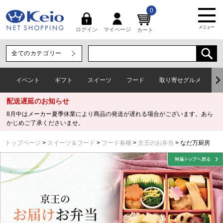
0
メニュー
マイページ
ログイン
カート
イベント
ギフト
スイーツ
フード
取り寄せグルメ
ワ
配送遅延のお知らせ
8月中はメーカー夏季休業により商品の発送が遅れる場合がございます。あら
かじめご了承くださいませ。
トップページ
スイーツ＆フード
フード各種
京王のお弁当
なだ万厨房