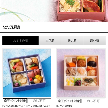
なだ万厨房
おすすめ順
人気順
安い順
高い順
[なだ万厨房]ローストビーフと鮑ごはんのお
[なだ万厨房]琴