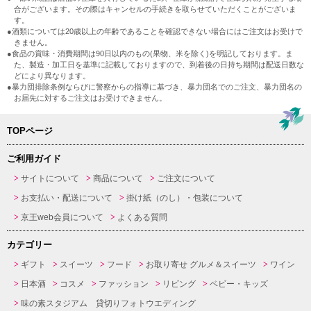
合がございます。その際はキャンセルの手続きを取らせていただくことがございま
す。
●酒類については20歳以上の年齢であることを確認できない場合にはご注文はお受けで
きません。
●食品の賞味・消費期間は90日以内のもの(果物、米を除く)を明記しております。ま
た、製造・加工日を基準に記載しておりますので、到着後の日持ち期間は配送日数な
どにより異なります。
●暴力団排除条例ならびに警察からの指導に基づき、暴力団名でのご注文、暴力団名の
お届先に対するご注文はお受けできません。
TOPページ
ご利用ガイド
サイトについて
商品について
ご注文について
お支払い・配送について
掛け紙（のし）・包装について
京王web会員について
よくある質問
カテゴリー
ギフト
スイーツ
フード
お取り寄せ グルメ＆スイーツ
ワイン
日本酒
コスメ
ファッション
リビング
ベビー・キッズ
味の素スタジアム 貸切りフォトウエディング