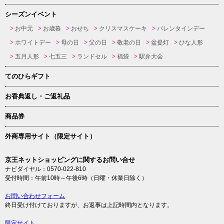
シーズンイベント
お中元
お歳暮
おせち
クリスマスケーキ
バレンタインデー
ホワイトデー
母の日
父の日
敬老の日
盆提灯
ひな人形
五月人形
七五三
ランドセル
福袋
駅弁大会
てのひらギフト
お香典返し・ご返礼品
商品券
外商専用サイト（限定サイト）
京王ネットショッピングに関するお問い合せ
ナビダイヤル：0570-022-810
受付時間：午前10時～午後6時（日曜・休業日除く）
お問い合わせフォーム
終日受け付けておりますが、お返事は上記時間内となります。
限定サイト