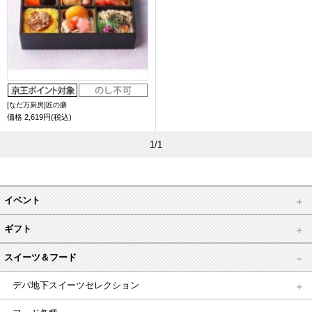
[なだ万厨房]匠の膳
価格
2,619円(税込)
1/1
イベント
ギフト
スイーツ＆フード
デパ地下スイーツセレクション