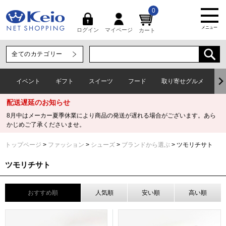
0
メニュー
マイページ
ログイン
カート
イベント
ギフト
スイーツ
フード
取り寄せグルメ
ワ
配送遅延のお知らせ
8月中はメーカー夏季休業により商品の発送が遅れる場合がございます。あら
かじめご了承くださいませ。
トップページ
ファッション
シューズ
ブランドから選ぶ
ツモリチサト
ツモリチサト
おすすめ順
人気順
安い順
高い順