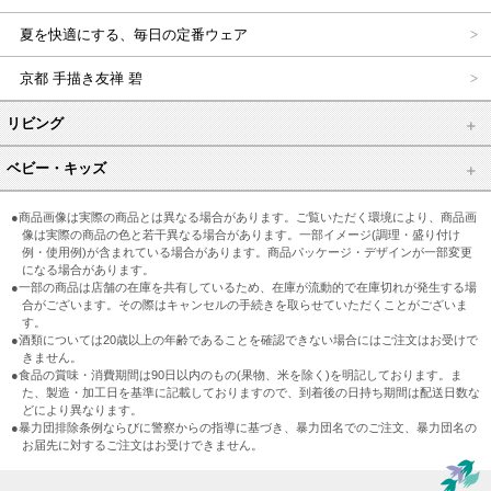
夏を快適にする、毎日の定番ウェア
京都 手描き友禅 碧
リビング
ベビー・キッズ
●商品画像は実際の商品とは異なる場合があります。ご覧いただく環境により、商品画
像は実際の商品の色と若干異なる場合があります。一部イメージ(調理・盛り付け
例・使用例)が含まれている場合があります。商品パッケージ・デザインが一部変更
になる場合があります。
●一部の商品は店舗の在庫を共有しているため、在庫が流動的で在庫切れが発生する場
合がございます。その際はキャンセルの手続きを取らせていただくことがございま
す。
●酒類については20歳以上の年齢であることを確認できない場合にはご注文はお受けで
きません。
●食品の賞味・消費期間は90日以内のもの(果物、米を除く)を明記しております。ま
た、製造・加工日を基準に記載しておりますので、到着後の日持ち期間は配送日数な
どにより異なります。
●暴力団排除条例ならびに警察からの指導に基づき、暴力団名でのご注文、暴力団名の
お届先に対するご注文はお受けできません。