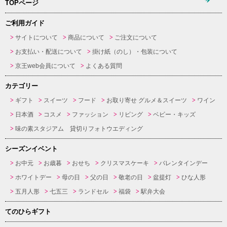
TOPページ
ご利用ガイド
サイトについて
商品について
ご注文について
お支払い・配送について
掛け紙（のし）・包装について
京王web会員について
よくある質問
カテゴリー
ギフト
スイーツ
フード
お取り寄せ グルメ＆スイーツ
ワイン
日本酒
コスメ
ファッション
リビング
ベビー・キッズ
味の素スタジアム 貸切りフォトウエディング
シーズンイベント
お中元
お歳暮
おせち
クリスマスケーキ
バレンタインデー
ホワイトデー
母の日
父の日
敬老の日
盆提灯
ひな人形
五月人形
七五三
ランドセル
福袋
駅弁大会
てのひらギフト