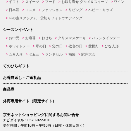
ギフト
スイーツ
フード
お取り寄せ グルメ＆スイーツ
ワイン
日本酒
コスメ
ファッション
リビング
ベビー・キッズ
味の素スタジアム 貸切りフォトウエディング
シーズンイベント
お中元
お歳暮
おせち
クリスマスケーキ
バレンタインデー
ホワイトデー
母の日
父の日
敬老の日
盆提灯
ひな人形
五月人形
七五三
ランドセル
福袋
駅弁大会
てのひらギフト
お香典返し・ご返礼品
商品券
外商専用サイト（限定サイト）
京王ネットショッピングに関するお問い合せ
ナビダイヤル：0570-022-810
受付時間：午前10時～午後6時（日曜・休業日除く）