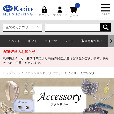
0
メニュー
マイページ
ログイン
カート
イベント
ギフト
スイーツ
フード
取り寄せグルメ
ワ
配送遅延のお知らせ
8月中はメーカー夏季休業により商品の発送が遅れる場合がございます。あら
かじめご了承くださいませ。
トップページ
ファッション
アクセサリー
ピアス・イヤリング