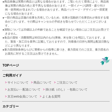
●商品画像は実際の商品とは異なる場合があります。ご覧いただく環境により、商品画
像は実際の商品の色と若干異なる場合があります。一部イメージ(調理・盛り付け
例・使用例)が含まれている場合があります。商品パッケージ・デザインが一部変更
になる場合があります。
●一部の商品は店舗の在庫を共有しているため、在庫が流動的で在庫切れが発生する場
合がございます。その際はキャンセルの手続きを取らせていただくことがございま
す。
●酒類については20歳以上の年齢であることを確認できない場合にはご注文はお受けで
きません。
●食品の賞味・消費期間は90日以内のもの(果物、米を除く)を明記しております。ま
た、製造・加工日を基準に記載しておりますので、到着後の日持ち期間は配送日数な
どにより異なります。
●暴力団排除条例ならびに警察からの指導に基づき、暴力団名でのご注文、暴力団名の
お届先に対するご注文はお受けできません。
TOPページ
ご利用ガイド
サイトについて
商品について
ご注文について
お支払い・配送について
掛け紙（のし）・包装について
京王web会員について
よくある質問
カテゴリー