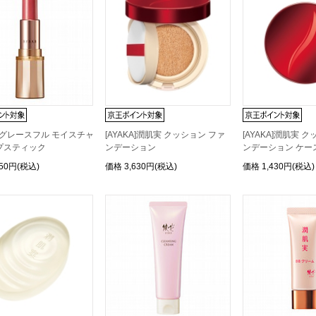
KA]グレースフル モイスチャ
[AYAKA]潤肌実 クッション ファ
[AYAKA]潤肌実 
プスティック
ンデーション
ンデーション ケー
650円(税込)
価格
3,630円(税込)
価格
1,430円(税込)