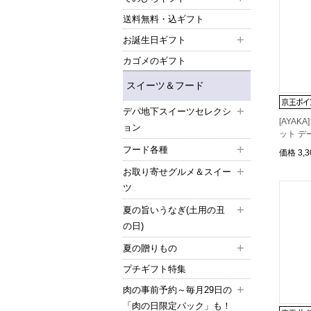
送料無料・込ギフト
お誕生日ギフト
カゴメのギフト
スイーツ＆フード
デパ地下スイーツセレクシ
[AYA
ョン
ット デ
フード各種
価格
3,
お取り寄せグルメ＆スイー
ツ
夏の旨いうなぎ(土用の丑
の日)
夏の贈りもの
プチギフト特集
肉の事前予約～毎月29日の
「肉の日限定パック」も！