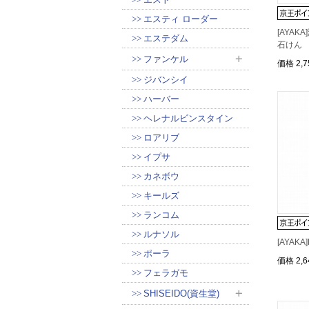
エスティ ローダー
[AYA
エステダム
石け
ファンケル
価格
2,
ジバンシイ
ハーバー
ヘレナルビンスタイン
ロアリブ
イプサ
カネボウ
キールズ
ランコム
ルナソル
[AYAK
ポーラ
価格
2,
フェラガモ
SHISEIDO(資生堂)