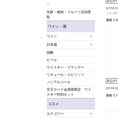
～
[AYA
生鮮・精肉・フルーツ店頭受
ット ロ
取
価格
3,
ワイン・酒
ワイン
日本酒
焼酎
ビール
ウイスキー・ブランデー
リキュール・スピリッツ
ノンアルコール
[AYAK
京王カード会員様限定 ウイ
スキー特別セット
価格
3,
コスメ
カテゴリー