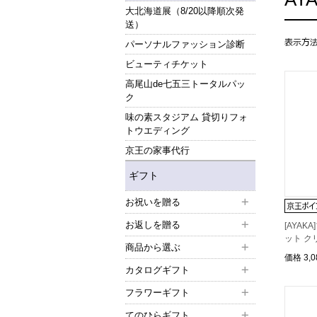
大北海道展（8/20以降順次発
送）
パーソナルファッション診断
ビューティチケット
高尾山de七五三トータルパッ
ク
味の素スタジアム 貸切りフォ
トウエディング
京王の家事代行
ギフト
お祝いを贈る
お返しを贈る
[AYA
ット ク
商品から選ぶ
価格
3,
カタログギフト
フラワーギフト
てのひらギフト