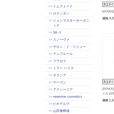
トムフォード
[AYAK
ロクシタン
価格
4,
ジョンマスターオーガニ
ック
SK-Ⅱ
スノーヴァ
サロン・ド・リジュー
アンプルール
フラセラ
ミラー ハリス
サラシア
ヤーマン
[AYA
アクシージア
イル 詰
newmine cosmetics
価格
1,
ビオデルマ
山田養蜂場