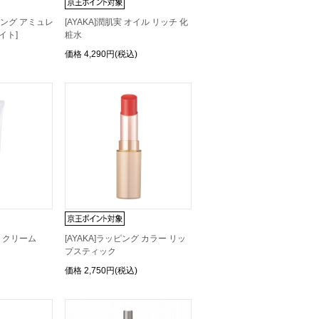
ニング アミュレ
[AYAKA]潤肌実 オイル リッチ 化
イト]
粧水
価格
4,290円(税込)
ス クリーム
[AYAKA]ラッピング カラー リッ
プスティック
価格
2,750円(税込)