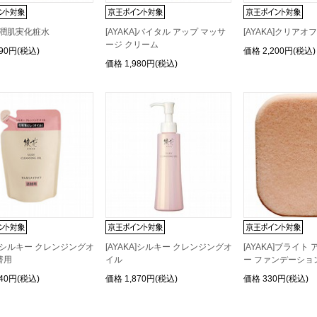
A]潤肌実化粧水
[AYAKA]バイタル アップ マッサ
[AYAKA]クリアオ
ージ クリーム
290円(税込)
価格
2,200円(税込)
価格
1,980円(税込)
KA]シルキー クレンジングオ
[AYAKA]シルキー クレンジングオ
[AYAKA]ブライト
替用
イル
ー ファンデーショ
540円(税込)
価格
1,870円(税込)
価格
330円(税込)