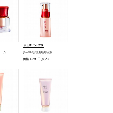
リーム
[AYAKA]潤肌実美容液
価格
4,290円(税込)