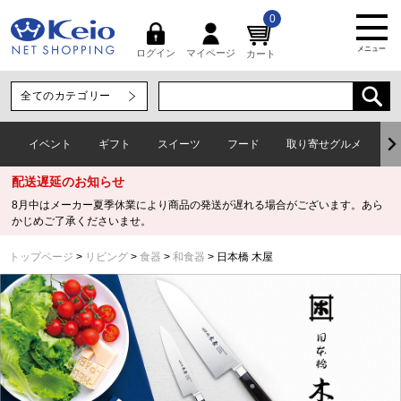
0
メニュー
マイページ
ログイン
カート
イベント
ギフト
スイーツ
フード
取り寄せグルメ
ワ
配送遅延のお知らせ
8月中はメーカー夏季休業により商品の発送が遅れる場合がございます。あら
かじめご了承くださいませ。
トップページ
リビング
食器
和食器
日本橋 木屋