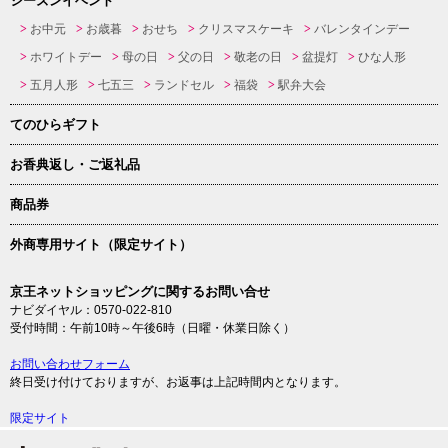
シーズンイベント
お中元
お歳暮
おせち
クリスマスケーキ
バレンタインデー
ホワイトデー
母の日
父の日
敬老の日
盆提灯
ひな人形
五月人形
七五三
ランドセル
福袋
駅弁大会
てのひらギフト
お香典返し・ご返礼品
商品券
外商専用サイト（限定サイト）
京王ネットショッピングに関するお問い合せ
ナビダイヤル：0570-022-810
受付時間：午前10時～午後6時（日曜・休業日除く）
お問い合わせフォーム
終日受け付けておりますが、お返事は上記時間内となります。
限定サイト