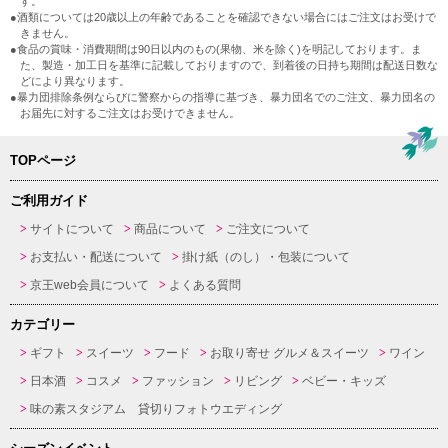
す。
●酒類については20歳以上の年齢であることを確認できない場合にはご注文はお受けで
きません。
●食品の賞味・消費期間は90日以内のもの(果物、米を除く)を明記しております。ま
た、製造・加工日を基準に記載しておりますので、到着後の日持ち期間は配送日数な
どにより異なります。
●暴力団排除条例ならびに警察からの指導に基づき、暴力団名でのご注文、暴力団名の
お届先に対するご注文はお受けできません。
TOPページ
ご利用ガイド
サイトについて
商品について
ご注文について
お支払い・配送について
掛け紙（のし）・包装について
京王web会員について
よくある質問
カテゴリー
ギフト
スイーツ
フード
お取り寄せ グルメ＆スイーツ
ワイン
日本酒
コスメ
ファッション
リビング
ベビー・キッズ
味の素スタジアム 貸切りフォトウエディング