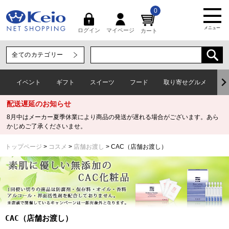
0
メニュー
マイページ
ログイン
カート
イベント
ギフト
スイーツ
フード
取り寄せグルメ
ワ
配送遅延のお知らせ
8月中はメーカー夏季休業により商品の発送が遅れる場合がございます。あら
かじめご了承くださいませ。
トップページ
コスメ
店舗お渡し
CAC（店舗お渡し）
CAC（店舗お渡し）