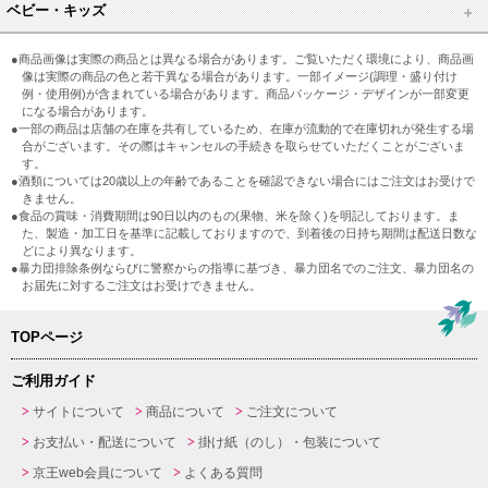
ベビー・キッズ
●商品画像は実際の商品とは異なる場合があります。ご覧いただく環境により、商品画
像は実際の商品の色と若干異なる場合があります。一部イメージ(調理・盛り付け
例・使用例)が含まれている場合があります。商品パッケージ・デザインが一部変更
になる場合があります。
●一部の商品は店舗の在庫を共有しているため、在庫が流動的で在庫切れが発生する場
合がございます。その際はキャンセルの手続きを取らせていただくことがございま
す。
●酒類については20歳以上の年齢であることを確認できない場合にはご注文はお受けで
きません。
●食品の賞味・消費期間は90日以内のもの(果物、米を除く)を明記しております。ま
た、製造・加工日を基準に記載しておりますので、到着後の日持ち期間は配送日数な
どにより異なります。
●暴力団排除条例ならびに警察からの指導に基づき、暴力団名でのご注文、暴力団名の
お届先に対するご注文はお受けできません。
TOPページ
ご利用ガイド
サイトについて
商品について
ご注文について
お支払い・配送について
掛け紙（のし）・包装について
京王web会員について
よくある質問