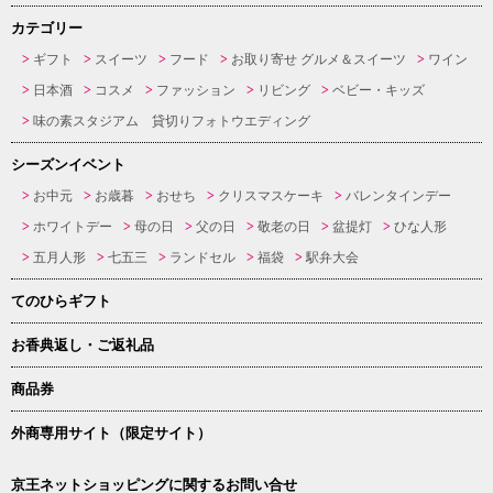
カテゴリー
ギフト
スイーツ
フード
お取り寄せ グルメ＆スイーツ
ワイン
日本酒
コスメ
ファッション
リビング
ベビー・キッズ
味の素スタジアム 貸切りフォトウエディング
シーズンイベント
お中元
お歳暮
おせち
クリスマスケーキ
バレンタインデー
ホワイトデー
母の日
父の日
敬老の日
盆提灯
ひな人形
五月人形
七五三
ランドセル
福袋
駅弁大会
てのひらギフト
お香典返し・ご返礼品
商品券
外商専用サイト（限定サイト）
京王ネットショッピングに関するお問い合せ