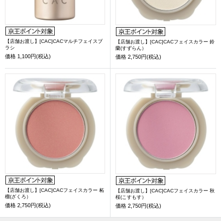
【店舗お渡し】[CAC]CACマルチフェイスブ
【店舗お渡し】[CAC]CACフェイスカラー 鈴
ラシ
蘭(すずらん）
価格
1,100円(税込)
価格
2,750円(税込)
【店舗お渡し】[CAC]CACフェイスカラー 柘
【店舗お渡し】[CAC]CACフェイスカラー 秋
榴(ざくろ）
桜(こすもす）
価格
2,750円(税込)
価格
2,750円(税込)