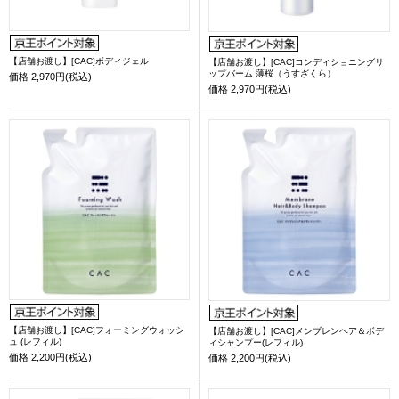
【店舗お渡し】[CAC]ボディジェル
【店舗お渡し】[CAC]コンディショニングリ
ップバーム 薄桜（うすざくら）
価格
2,970円(税込)
価格
2,970円(税込)
【店舗お渡し】[CAC]フォーミングウォッシ
【店舗お渡し】[CAC]メンブレンヘア＆ボデ
ュ (レフィル)
ィシャンプー(レフィル)
価格
2,200円(税込)
価格
2,200円(税込)