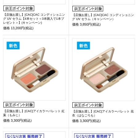
【店舗お渡し】[CAC]CAC コンディショニン
【店舗お渡し】[CAC]CAC コンディショニン
グ UV セラム【4本セット＜3本購入で1本プ
グ UV セラム（キャンペーン）
レゼント＞】(キャンペーン)
価格
3,850円(税込)
価格
13,200円(税込)
【店舗お渡し】[CAC]アイカラーパレット 紅
【店舗お渡し】[CAC]アイカラーパレット 花
葉（もみじ）
衣（はなごろも）
価格
3,300円(税込)
価格
3,300円(税込)