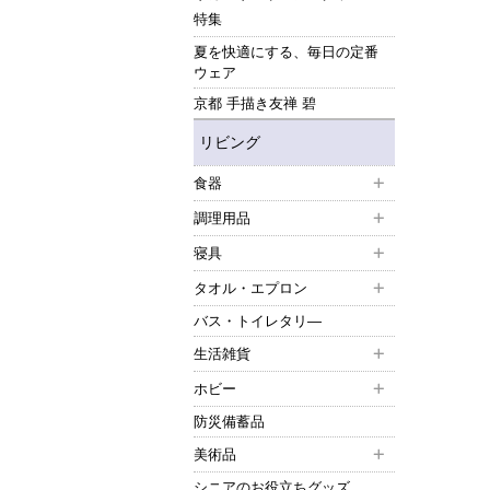
特集
夏を快適にする、毎日の定番
ウェア
京都 手描き友禅 碧
リビング
食器
調理用品
寝具
タオル・エプロン
バス・トイレタリ―
生活雑貨
ホビー
防災備蓄品
美術品
シニアのお役立ちグッズ