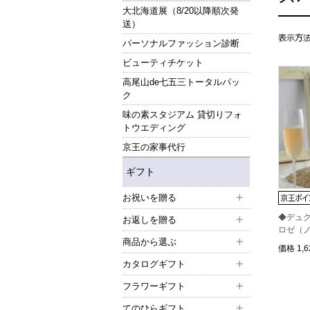
大北海道展（8/20以降順次発
送）
パーソナルファッション診断
ビューティチケット
高尾山de七五三トータルパッ
ク
味の素スタジアム 貸切りフォ
トウエディング
京王の家事代行
ギフト
お祝いを贈る
◆デュ
お返しを贈る
ロゼ（
商品から選ぶ
価格
1,
カタログギフト
フラワーギフト
てのひらギフト