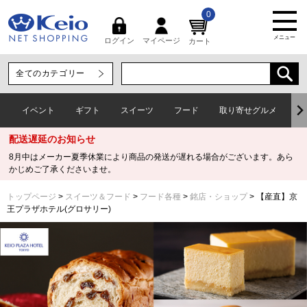
0
メニュー
マイページ
ログイン
カート
イベント
ギフト
スイーツ
フード
取り寄せグルメ
ワ
配送遅延のお知らせ
8月中はメーカー夏季休業により商品の発送が遅れる場合がございます。あら
かじめご了承くださいませ。
トップページ
スイーツ＆フード
フード各種
銘店・ショップ
【産直】京
王プラザホテル(グロサリー)