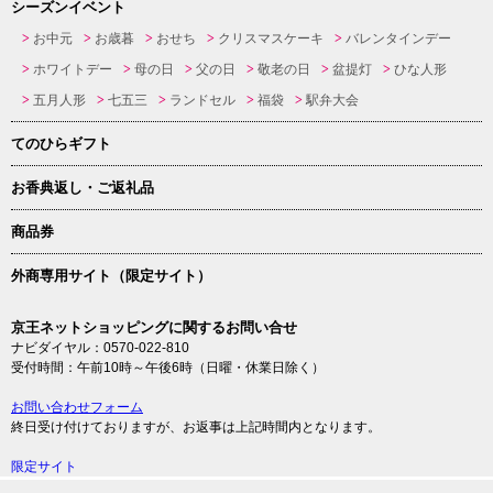
シーズンイベント
お中元
お歳暮
おせち
クリスマスケーキ
バレンタインデー
ホワイトデー
母の日
父の日
敬老の日
盆提灯
ひな人形
五月人形
七五三
ランドセル
福袋
駅弁大会
てのひらギフト
お香典返し・ご返礼品
商品券
外商専用サイト（限定サイト）
京王ネットショッピングに関するお問い合せ
ナビダイヤル：0570-022-810
受付時間：午前10時～午後6時（日曜・休業日除く）
お問い合わせフォーム
終日受け付けておりますが、お返事は上記時間内となります。
限定サイト