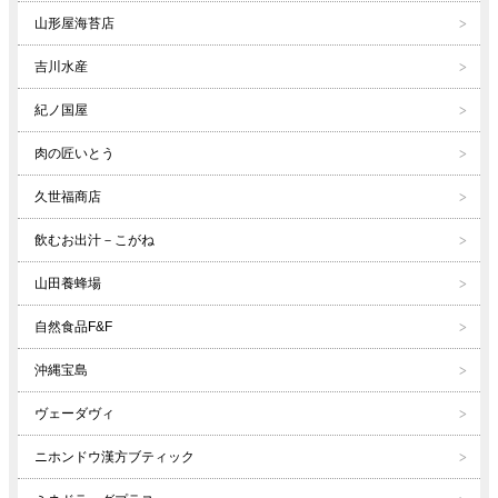
山形屋海苔店
吉川水産
紀ノ国屋
肉の匠いとう
久世福商店
飲むお出汁－こがね
山田養蜂場
自然食品F&F
沖縄宝島
ヴェーダヴィ
ニホンドウ漢方ブティック