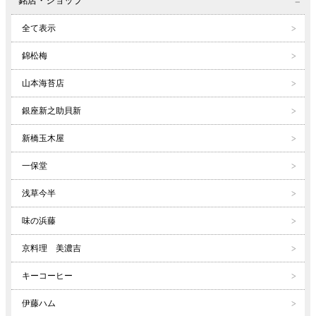
銘店・ショップ
全て表示
錦松梅
山本海苔店
銀座新之助貝新
新橋玉木屋
一保堂
浅草今半
味の浜藤
京料理 美濃吉
キーコーヒー
伊藤ハム