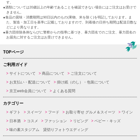
す。
●酒類については20歳以上の年齢であることを確認できない場合にはご注文はお受けで
きません。
●食品の賞味・消費期間は90日以内のもの(果物、米を除く)を明記しております。ま
た、製造・加工日を基準に記載しておりますので、到着後の日持ち期間は配送日数な
どにより異なります。
●暴力団排除条例ならびに警察からの指導に基づき、暴力団名でのご注文、暴力団名の
お届先に対するご注文はお受けできません。
TOPページ
ご利用ガイド
サイトについて
商品について
ご注文について
お支払い・配送について
掛け紙（のし）・包装について
京王web会員について
よくある質問
カテゴリー
ギフト
スイーツ
フード
お取り寄せ グルメ＆スイーツ
ワイン
日本酒
コスメ
ファッション
リビング
ベビー・キッズ
味の素スタジアム 貸切りフォトウエディング