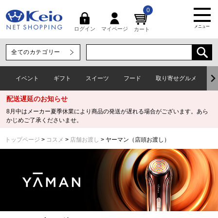
0
メニュー
マイページ
ログイン
カート
イベント
ギフト
スイーツ
フード
取り寄せグルメ
ワ
配送遅延のお知らせ
8月中はメーカー夏季休業により商品の発送が遅れる場合がございます。あら
かじめご了承くださいませ。
トップページ
コスメ
店舗お渡し
ヤーマン（店頭お渡し）