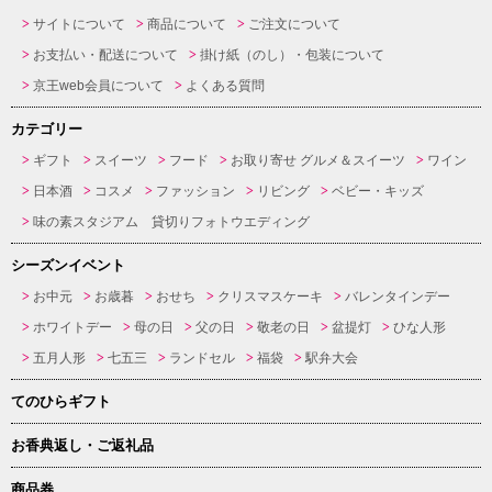
サイトについて
商品について
ご注文について
お支払い・配送について
掛け紙（のし）・包装について
京王web会員について
よくある質問
カテゴリー
ギフト
スイーツ
フード
お取り寄せ グルメ＆スイーツ
ワイン
日本酒
コスメ
ファッション
リビング
ベビー・キッズ
味の素スタジアム 貸切りフォトウエディング
シーズンイベント
お中元
お歳暮
おせち
クリスマスケーキ
バレンタインデー
ホワイトデー
母の日
父の日
敬老の日
盆提灯
ひな人形
五月人形
七五三
ランドセル
福袋
駅弁大会
てのひらギフト
お香典返し・ご返礼品
商品券