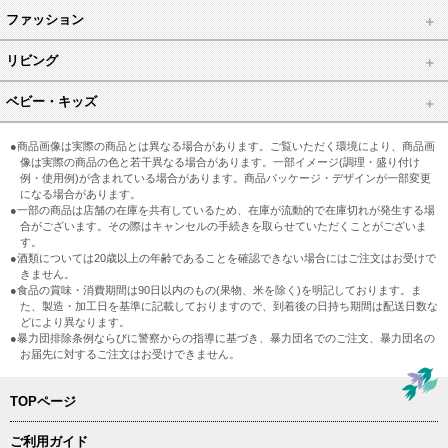
ファッション
リビング
ベビー・キッズ
●商品画像は実際の商品とは異なる場合があります。ご覧いただく環境により、商品画
像は実際の商品の色と若干異なる場合があります。一部イメージ(調理・盛り付け
例・使用例)が含まれている場合があります。商品パッケージ・デザインが一部変更
になる場合があります。
●一部の商品は店舗の在庫を共有しているため、在庫が流動的で在庫切れが発生する場
合がございます。その際はキャンセルの手続きを取らせていただくことがございま
す。
●酒類については20歳以上の年齢であることを確認できない場合にはご注文はお受けで
きません。
●食品の賞味・消費期間は90日以内のもの(果物、米を除く)を明記しております。ま
た、製造・加工日を基準に記載しておりますので、到着後の日持ち期間は配送日数な
どにより異なります。
●暴力団排除条例ならびに警察からの指導に基づき、暴力団名でのご注文、暴力団名の
お届先に対するご注文はお受けできません。
TOPページ
ご利用ガイド