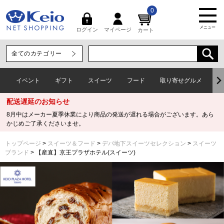
0
メニュー
マイページ
ログイン
カート
イベント
ギフト
スイーツ
フード
取り寄せグルメ
ワ
配送遅延のお知らせ
8月中はメーカー夏季休業により商品の発送が遅れる場合がございます。あら
かじめご了承くださいませ。
トップページ
スイーツ＆フード
デパ地下スイーツセレクション
スイーツ
ブランド
【産直】京王プラザホテル(スイーツ)