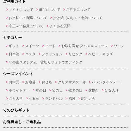
ご利用ガイド
サイトについて
商品について
ご注文について
お支払い・配送について
掛け紙（のし）・包装について
京王web会員について
よくある質問
カテゴリー
ギフト
スイーツ
フード
お取り寄せ グルメ＆スイーツ
ワイン
日本酒
コスメ
ファッション
リビング
ベビー・キッズ
味の素スタジアム 貸切りフォトウエディング
シーズンイベント
お中元
お歳暮
おせち
クリスマスケーキ
バレンタインデー
ホワイトデー
母の日
父の日
敬老の日
盆提灯
ひな人形
五月人形
七五三
ランドセル
福袋
駅弁大会
てのひらギフト
お香典返し・ご返礼品