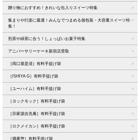
贈り物におすすめ！きれいな缶入りスイーツ特集
集まりや行楽に最適！みんなでつまめる個包装・大容量スイーツ特
集！
煎茶や緑茶に合う！しょっぱいお菓子特集
アニバーサリーケーキ新宿店受取
［両口屋是清］有料手提げ袋
［ISHIYA G］有料手提げ袋
［ユーハイム］有料手提げ袋
［ヨックモック］有料手提げ袋
［宗家源吉兆庵］有料手提げ袋
［ロクメイカン］有料手提げ袋
［満果惣］有料手提げ袋