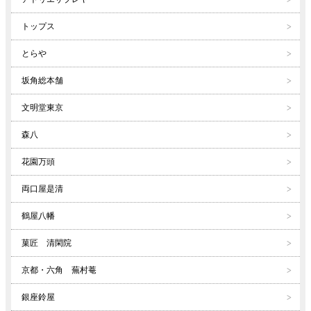
トップス
とらや
坂角総本舗
文明堂東京
森八
花園万頭
両口屋是清
鶴屋八幡
菓匠 清閑院
京都・六角 蕪村菴
銀座鈴屋