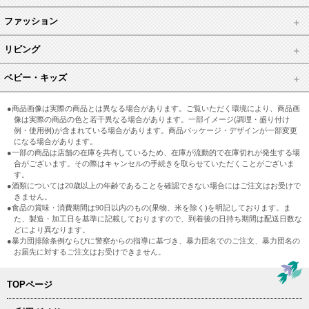
ファッション
リビング
ベビー・キッズ
●商品画像は実際の商品とは異なる場合があります。ご覧いただく環境により、商品画
像は実際の商品の色と若干異なる場合があります。一部イメージ(調理・盛り付け
例・使用例)が含まれている場合があります。商品パッケージ・デザインが一部変更
になる場合があります。
●一部の商品は店舗の在庫を共有しているため、在庫が流動的で在庫切れが発生する場
合がございます。その際はキャンセルの手続きを取らせていただくことがございま
す。
●酒類については20歳以上の年齢であることを確認できない場合にはご注文はお受けで
きません。
●食品の賞味・消費期間は90日以内のもの(果物、米を除く)を明記しております。ま
た、製造・加工日を基準に記載しておりますので、到着後の日持ち期間は配送日数な
どにより異なります。
●暴力団排除条例ならびに警察からの指導に基づき、暴力団名でのご注文、暴力団名の
お届先に対するご注文はお受けできません。
TOPページ