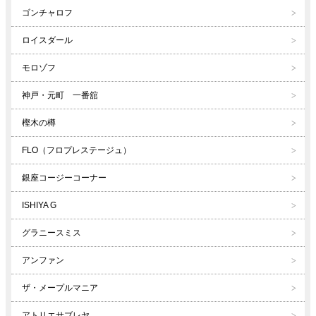
ゴンチャロフ
ロイスダール
モロゾフ
神戸・元町 一番舘
樫木の樽
FLO（フロプレステージュ）
銀座コージーコーナー
ISHIYA G
グラニースミス
アンファン
ザ・メープルマニア
アトリエサブレヤ