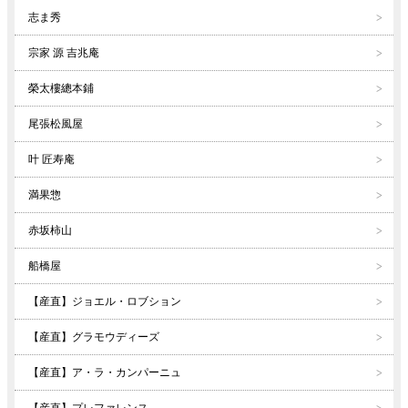
志ま秀
宗家 源 吉兆庵
榮太樓總本鋪
尾張松風屋
叶 匠寿庵
満果惣
赤坂柿山
船橋屋
【産直】ジョエル・ロブション
【産直】グラモウディーズ
【産直】ア・ラ・カンパーニュ