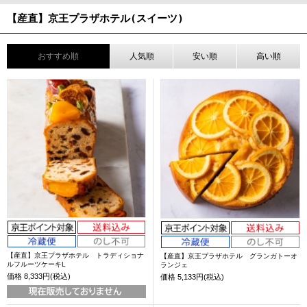
【産直】京王プラザホテル(スイーツ)
おすすめ順
人気順
安い順
高い順
【産直】京王プラザホテル トラディショナ
【産直】京王プラザホテル グランガトーオ
ルフルーツケーキL
ランジェ
価格
8,333円(税込)
価格
5,133円(税込)