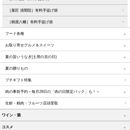
［菓匠 清閑院］有料手提げ袋
［鶴屋八幡］有料手提げ袋
フード各種
お取り寄せグルメ＆スイーツ
夏の旨いうなぎ(土用の丑の日)
夏の贈りもの
プチギフト特集
肉の事前予約～毎月29日の「肉の日限定パック」も！～
生鮮・精肉・フルーツ店頭受取
ワイン・酒
コスメ