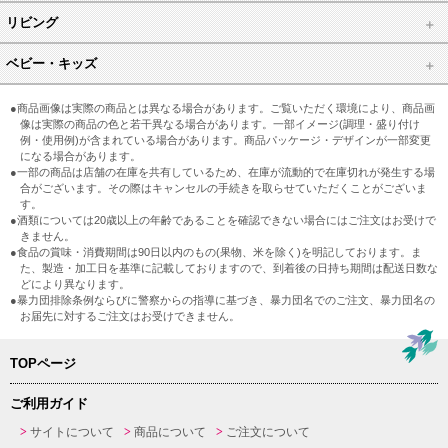
リビング
ベビー・キッズ
●商品画像は実際の商品とは異なる場合があります。ご覧いただく環境により、商品画
像は実際の商品の色と若干異なる場合があります。一部イメージ(調理・盛り付け
例・使用例)が含まれている場合があります。商品パッケージ・デザインが一部変更
になる場合があります。
●一部の商品は店舗の在庫を共有しているため、在庫が流動的で在庫切れが発生する場
合がございます。その際はキャンセルの手続きを取らせていただくことがございま
す。
●酒類については20歳以上の年齢であることを確認できない場合にはご注文はお受けで
きません。
●食品の賞味・消費期間は90日以内のもの(果物、米を除く)を明記しております。ま
た、製造・加工日を基準に記載しておりますので、到着後の日持ち期間は配送日数な
どにより異なります。
●暴力団排除条例ならびに警察からの指導に基づき、暴力団名でのご注文、暴力団名の
お届先に対するご注文はお受けできません。
TOPページ
ご利用ガイド
サイトについて
商品について
ご注文について