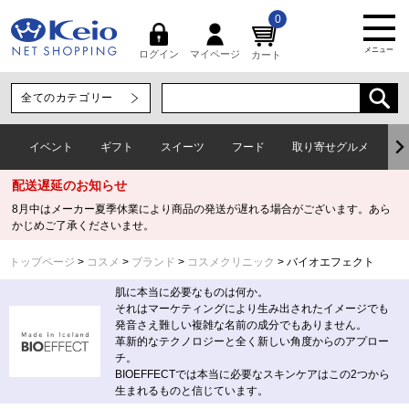
0
メニュー
マイページ
ログイン
カート
イベント
ギフト
スイーツ
フード
取り寄せグルメ
ワ
配送遅延のお知らせ
8月中はメーカー夏季休業により商品の発送が遅れる場合がございます。あら
かじめご了承くださいませ。
トップページ
コスメ
ブランド
コスメクリニック
バイオエフェクト
肌に本当に必要なものは何か。
それはマーケティングにより生み出されたイメージでも
発音さえ難しい複雑な名前の成分でもありません。
革新的なテクノロジーと全く新しい角度からのアプロー
チ。
BIOEFFECTでは本当に必要なスキンケアはこの2つから
生まれるものと信じています。