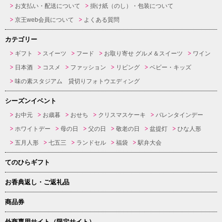
お支払い・配送について
掛け紙（のし）・包装について
京王web会員について
よくある質問
カテゴリー
ギフト
スイーツ
フード
お取り寄せ グルメ＆スイーツ
ワイン
日本酒
コスメ
ファッション
リビング
ベビー・キッズ
味の素スタジアム 貸切りフォトウエディング
シーズンイベント
お中元
お歳暮
おせち
クリスマスケーキ
バレンタインデー
ホワイトデー
母の日
父の日
敬老の日
盆提灯
ひな人形
五月人形
七五三
ランドセル
福袋
駅弁大会
てのひらギフト
お香典返し・ご返礼品
商品券
外商専用サイト（限定サイト）