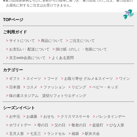
●暴力団排除条例ならびに警察からの指導に基づき、暴力団名でのご注文、暴力団名の
お届先に対するご注文はお受けできません。
TOPページ
ご利用ガイド
サイトについて
商品について
ご注文について
お支払い・配送について
掛け紙（のし）・包装について
京王web会員について
よくある質問
カテゴリー
ギフト
スイーツ
フード
お取り寄せ グルメ＆スイーツ
ワイン
日本酒
コスメ
ファッション
リビング
ベビー・キッズ
味の素スタジアム 貸切りフォトウエディング
シーズンイベント
お中元
お歳暮
おせち
クリスマスケーキ
バレンタインデー
ホワイトデー
母の日
父の日
敬老の日
盆提灯
ひな人形
五月人形
七五三
ランドセル
福袋
駅弁大会