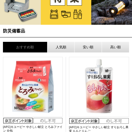
防災備蓄品
おすすめ順
人気順
安い順
高い順
[AFC]キユーピー やさしい献立 とろみファイ
[AFC]キユーピー やさしい献立 すりおろし果
ン 分包
実 ももとりんご