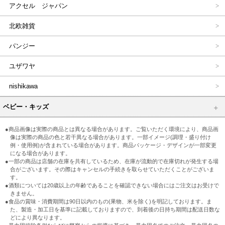
アクセル ジャパン
北欧雑貨
パンジー
ユザワヤ
nishikawa
ベビー・キッズ
●商品画像は実際の商品とは異なる場合があります。ご覧いただく環境により、商品画
像は実際の商品の色と若干異なる場合があります。一部イメージ(調理・盛り付け
例・使用例)が含まれている場合があります。商品パッケージ・デザインが一部変更
になる場合があります。
●一部の商品は店舗の在庫を共有しているため、在庫が流動的で在庫切れが発生する場
合がございます。その際はキャンセルの手続きを取らせていただくことがございま
す。
●酒類については20歳以上の年齢であることを確認できない場合にはご注文はお受けで
きません。
●食品の賞味・消費期間は90日以内のもの(果物、米を除く)を明記しております。ま
た、製造・加工日を基準に記載しておりますので、到着後の日持ち期間は配送日数な
どにより異なります。