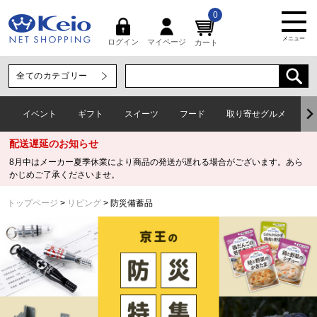
0
メニュー
マイページ
ログイン
カート
イベント
ギフト
スイーツ
フード
取り寄せグルメ
ワ
配送遅延のお知らせ
8月中はメーカー夏季休業により商品の発送が遅れる場合がございます。あら
かじめご了承くださいませ。
トップページ
リビング
防災備蓄品