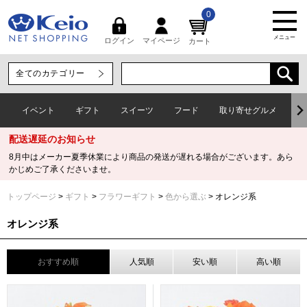
0
メニュー
マイページ
ログイン
カート
イベント
ギフト
スイーツ
フード
取り寄せグルメ
ワ
配送遅延のお知らせ
8月中はメーカー夏季休業により商品の発送が遅れる場合がございます。あら
かじめご了承くださいませ。
トップページ
ギフト
フラワーギフト
色から選ぶ
オレンジ系
オレンジ系
おすすめ順
人気順
安い順
高い順