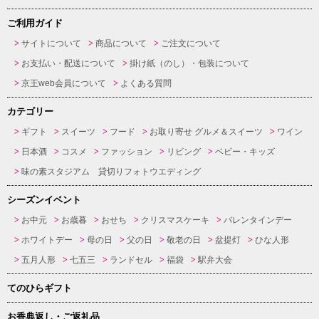
ご利用ガイド
サイトについて
商品について
ご注文について
お支払い・配送について
掛け紙（のし）・包装について
京王web会員について
よくある質問
カテゴリー
ギフト
スイーツ
フード
お取り寄せ グルメ＆スイーツ
ワイン
日本酒
コスメ
ファッション
リビング
ベビー・キッズ
味の素スタジアム 貸切りフォトウエディング
シーズンイベント
お中元
お歳暮
おせち
クリスマスケーキ
バレンタインデー
ホワイトデー
母の日
父の日
敬老の日
盆提灯
ひな人形
五月人形
七五三
ランドセル
福袋
駅弁大会
てのひらギフト
お香典返し・ご返礼品