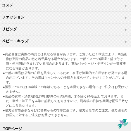
コスメ
ファッション
リビング
ベビー・キッズ
●商品画像は実際の商品とは異なる場合があります。ご覧いただく環境により、商品画
像は実際の商品の色と若干異なる場合があります。一部イメージ(調理・盛り付け
例・使用例)が含まれている場合があります。商品パッケージ・デザインが一部変更
になる場合があります。
●一部の商品は店舗の在庫を共有しているため、在庫が流動的で在庫切れが発生する場
合がございます。その際はキャンセルの手続きを取らせていただくことがございま
す。
●酒類については20歳以上の年齢であることを確認できない場合にはご注文はお受けで
きません。
●食品の賞味・消費期間は90日以内のもの(果物、米を除く)を明記しております。ま
た、製造・加工日を基準に記載しておりますので、到着後の日持ち期間は配送日数な
どにより異なります。
●暴力団排除条例ならびに警察からの指導に基づき、暴力団名でのご注文、暴力団名の
お届先に対するご注文はお受けできません。
TOPページ