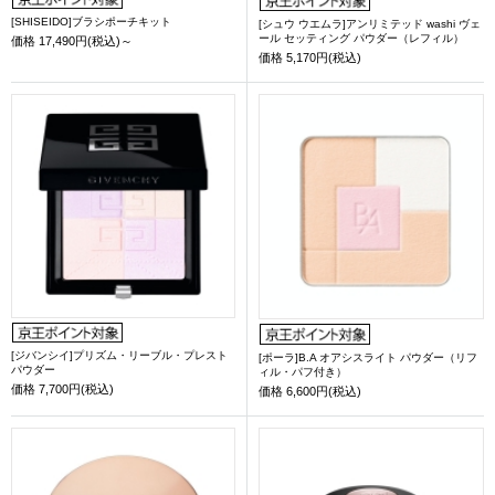
[SHISEIDO]ブラシポーチキット
[シュウ ウエムラ]アンリミテッド washi ヴェ
ール セッティング パウダー（レフィル）
価格
17,490円(税込)～
価格
5,170円(税込)
[ジバンシイ]プリズム・リーブル・プレスト
[ポーラ]B.A オアシスライト パウダー（リフ
パウダー
ィル・パフ付き）
価格
7,700円(税込)
価格
6,600円(税込)