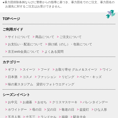
●暴力団排除条例ならびに警察からの指導に基づき、暴力団名でのご注文、暴力団名の
お届先に対するご注文はお受けできません。
TOPページ
ご利用ガイド
サイトについて
商品について
ご注文について
お支払い・配送について
掛け紙（のし）・包装について
京王web会員について
よくある質問
カテゴリー
ギフト
スイーツ
フード
お取り寄せ グルメ＆スイーツ
ワイン
日本酒
コスメ
ファッション
リビング
ベビー・キッズ
味の素スタジアム 貸切りフォトウエディング
シーズンイベント
お中元
お歳暮
おせち
クリスマスケーキ
バレンタインデー
ホワイトデー
母の日
父の日
敬老の日
盆提灯
ひな人形
五月人形
七五三
ランドセル
福袋
駅弁大会