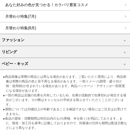
あなた好みの色が見つかる！カラバリ豊富コスメ
月替わり特集(7月)
月替わり特集(8月)
ファッション
リビング
ベビー・キッズ
●商品画像は実際の商品とは異なる場合があります。ご覧いただく環境により、商品画
像は実際の商品の色と若干異なる場合があります。一部イメージ(調理・盛り付け
例・使用例)が含まれている場合があります。商品パッケージ・デザインが一部変更
になる場合があります。
●一部の商品は店舗の在庫を共有しているため、在庫が流動的で在庫切れが発生する場
合がございます。その際はキャンセルの手続きを取らせていただくことがございま
す。
●酒類については20歳以上の年齢であることを確認できない場合にはご注文はお受けで
きません。
●食品の賞味・消費期間は90日以内のもの(果物、米を除く)を明記しております。ま
た、製造・加工日を基準に記載しておりますので、到着後の日持ち期間は配送日数な
どにより異なります。