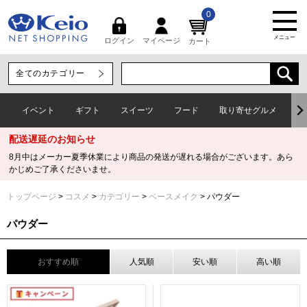
0
メニュー
マイページ
ログイン
カート
イベント
ギフト
スイーツ
フード
取り寄せグルメ
ワ
配送遅延のお知らせ
8月中はメーカー夏季休業により商品の発送が遅れる場合がございます。あら
かじめご了承くださいませ。
トップページ
コスメ
カテゴリー
ベースメイク
パウダー
パウダー
おすすめ順
人気順
安い順
高い順