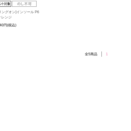
リングオン]インソール P6
 オレンジ
940円(税込)
全5商品
1