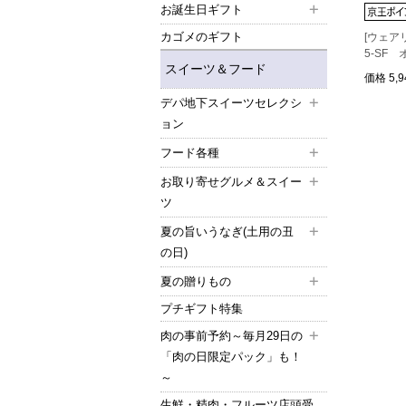
お誕生日ギフト
カゴメのギフト
[ウェア
5-SF
スイーツ＆フード
価格
5,
デパ地下スイーツセレクシ
ョン
フード各種
お取り寄せグルメ＆スイー
ツ
夏の旨いうなぎ(土用の丑
の日)
夏の贈りもの
プチギフト特集
肉の事前予約～毎月29日の
「肉の日限定パック」も！
～
生鮮・精肉・フルーツ店頭受