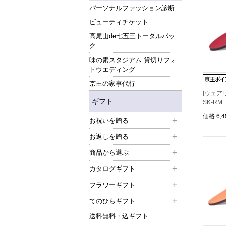
パーソナルファッション診断
ビューティチケット
高尾山de七五三トータルパッ
ク
味の素スタジアム 貸切りフォ
トウエディング
京王の家事代行
[ウェア
ギフト
SK-R
価格
6,
お祝いを贈る
お返しを贈る
商品から選ぶ
カタログギフト
フラワーギフト
てのひらギフト
送料無料・込ギフト