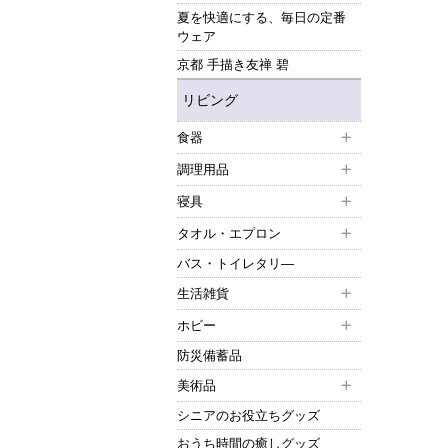
夏を快適にする、毎日の定番
ウェア
京都 手描き友禅 碧
リビング
食器
調理用品
寝具
タオル・エプロン
バス・トイレタリ―
生活雑貨
ホビー
防災備蓄品
美術品
シニアのお役立ちグッズ
おうち時間の癒しグッズ