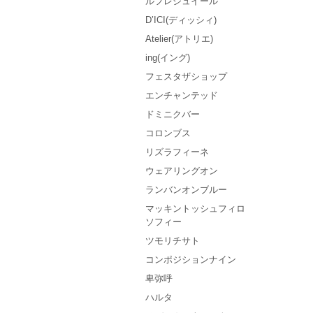
ルフレジュイール
D’ICI(ディッシィ)
Atelier(アトリエ)
ing(イング)
フェスタザショップ
エンチャンテッド
ドミニクバー
コロンブス
リズラフィーネ
ウェアリングオン
ランバンオンブルー
マッキントッシュフィロ
ソフィー
ツモリチサト
コンポジションナイン
卑弥呼
ハルタ