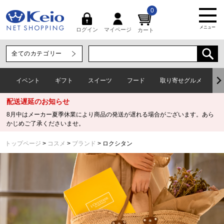
0
メニュー
マイページ
ログイン
カート
イベント
ギフト
スイーツ
フード
取り寄せグルメ
ワ
配送遅延のお知らせ
8月中はメーカー夏季休業により商品の発送が遅れる場合がございます。あら
かじめご了承くださいませ。
トップページ
コスメ
ブランド
ロクシタン