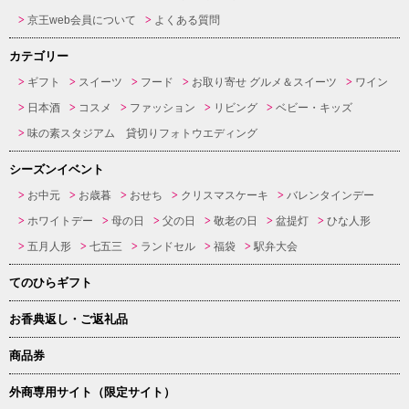
京王web会員について
よくある質問
カテゴリー
ギフト
スイーツ
フード
お取り寄せ グルメ＆スイーツ
ワイン
日本酒
コスメ
ファッション
リビング
ベビー・キッズ
味の素スタジアム 貸切りフォトウエディング
シーズンイベント
お中元
お歳暮
おせち
クリスマスケーキ
バレンタインデー
ホワイトデー
母の日
父の日
敬老の日
盆提灯
ひな人形
五月人形
七五三
ランドセル
福袋
駅弁大会
てのひらギフト
お香典返し・ご返礼品
商品券
外商専用サイト（限定サイト）