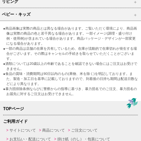
リビング
ベビー・キッズ
●商品画像は実際の商品とは異なる場合があります。ご覧いただく環境により、商品画
像は実際の商品の色と若干異なる場合があります。一部イメージ(調理・盛り付け
例・使用例)が含まれている場合があります。商品パッケージ・デザインが一部変更
になる場合があります。
●一部の商品は店舗の在庫を共有しているため、在庫が流動的で在庫切れが発生する場
合がございます。その際はキャンセルの手続きを取らせていただくことがございま
す。
●酒類については20歳以上の年齢であることを確認できない場合にはご注文はお受けで
きません。
●食品の賞味・消費期間は90日以内のもの(果物、米を除く)を明記しております。ま
た、製造・加工日を基準に記載しておりますので、到着後の日持ち期間は配送日数な
どにより異なります。
●暴力団排除条例ならびに警察からの指導に基づき、暴力団名でのご注文、暴力団名の
お届先に対するご注文はお受けできません。
TOPページ
ご利用ガイド
サイトについて
商品について
ご注文について
お支払い・配送について
掛け紙（のし）・包装について