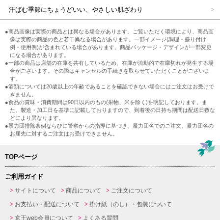
汗ばむ季節にちょうどいい、やさしい肌ざわり
●商品画像は実際の商品とは異なる場合があります。ご覧いただく環境により、商品画
像は実際の商品の色と若干異なる場合があります。一部イメージ(調理・盛り付け
例・使用例)が含まれている場合があります。商品パッケージ・デザインが一部変更
になる場合があります。
●一部の商品は店舗の在庫を共有しているため、在庫が流動的で在庫切れが発生する場
合がございます。その際はキャンセルの手続きを取らせていただくことがございま
す。
●酒類については20歳以上の年齢であることを確認できない場合にはご注文はお受けで
きません。
●食品の賞味・消費期間は90日以内のもの(果物、米を除く)を明記しております。ま
た、製造・加工日を基準に記載しておりますので、到着後の日持ち期間は配送日数な
どにより異なります。
●暴力団排除条例ならびに警察からの指導に基づき、暴力団名でのご注文、暴力団名の
お届先に対するご注文はお受けできません。
TOPページ
ご利用ガイド
サイトについて
商品について
ご注文について
お支払い・配送について
掛け紙（のし）・包装について
京王web会員について
よくある質問