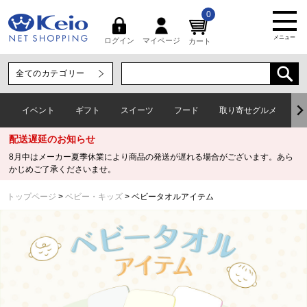
0
メニュー
マイページ
ログイン
カート
イベント
ギフト
スイーツ
フード
取り寄せグルメ
ワ
配送遅延のお知らせ
8月中はメーカー夏季休業により商品の発送が遅れる場合がございます。あら
かじめご了承くださいませ。
トップページ
ベビー・キッズ
ベビータオルアイテム