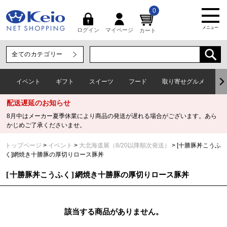
0
メニュー
マイページ
ログイン
カート
イベント
ギフト
スイーツ
フード
取り寄せグルメ
ワ
配送遅延のお知らせ
8月中はメーカー夏季休業により商品の発送が遅れる場合がございます。あら
かじめご了承くださいませ。
トップページ
イベント
大北海道展（8/20以降順次発送）
[十勝豚丼こうふ
く]網焼き十勝豚の厚切りロース豚丼
[十勝豚丼こうふく]網焼き十勝豚の厚切りロース豚丼
該当する商品がありません。