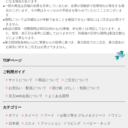
になる場合があります。
●一部の商品は店舗の在庫を共有しているため、在庫が流動的で在庫切れが発生する場
合がございます。その際はキャンセルの手続きを取らせていただくことがございま
す。
●酒類については20歳以上の年齢であることを確認できない場合にはご注文はお受けで
きません。
●食品の賞味・消費期間は90日以内のもの(果物、米を除く)を明記しております。ま
た、製造・加工日を基準に記載しておりますので、到着後の日持ち期間は配送日数な
どにより異なります。
●暴力団排除条例ならびに警察からの指導に基づき、暴力団名でのご注文、暴力団名の
お届先に対するご注文はお受けできません。
TOPページ
ご利用ガイド
サイトについて
商品について
ご注文について
お支払い・配送について
掛け紙（のし）・包装について
京王web会員について
よくある質問
カテゴリー
ギフト
スイーツ
フード
お取り寄せ グルメ＆スイーツ
ワイン
日本酒
コスメ
ファッション
リビング
ベビー・キッズ