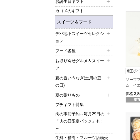
お誕生日ギフト
カゴメのギフト
スイーツ＆フード
デパ地下スイーツセレクシ
ョン
フード各種
お取り寄せグルメ＆スイー
ツ
夏の旨いうなぎ(土用の丑
ソープ
の日)
ム イ
価格
3,
夏の贈りもの
プチギフト特集
肉の事前予約～毎月29日の
「肉の日限定パック」も！
～
生鮮・精肉・フルーツ店頭受