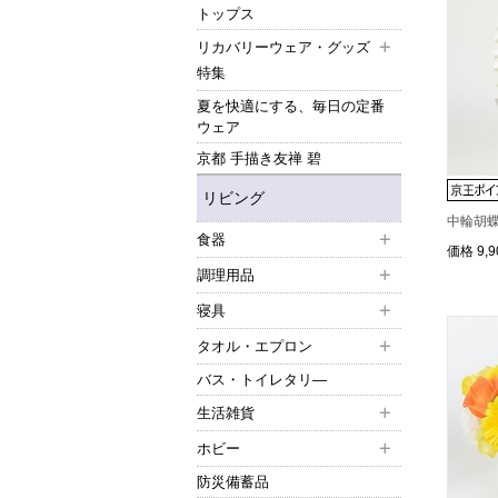
トップス
リカバリーウェア・グッズ
特集
夏を快適にする、毎日の定番
ウェア
京都 手描き友禅 碧
リビング
中輪胡
食器
価格
9,
調理用品
寝具
タオル・エプロン
バス・トイレタリ―
生活雑貨
ホビー
防災備蓄品