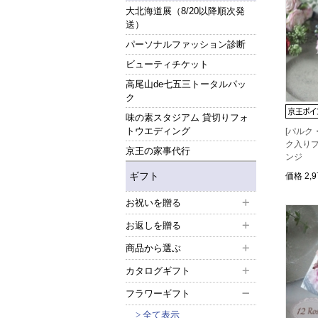
大北海道展（8/20以降順次発
送）
パーソナルファッション診断
ビューティチケット
高尾山de七五三トータルパッ
ク
味の素スタジアム 貸切りフォ
トウエディング
[パルク
ク入り
京王の家事代行
ンジ
ギフト
価格
2,
お祝いを贈る
お返しを贈る
商品から選ぶ
カタログギフト
フラワーギフト
全て表示