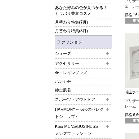
プリザ
エ レ
あなた好みの色が見つかる！
カラバリ豊富コスメ
価格
16
月替わり特集(7月)
月替わり特集(8月)
ファッション
シューズ
アクセサリー
傘・レイングッズ
ハンカチ
紳士肌着
スポーツ・アウトドア
プリザ
レーム
HARMONY～Keioのセレク
価格
6,
トショップ～
Keio MENS/BUSINESS
メンズファッション