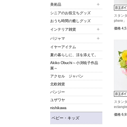
美術品
シニアのお役立ちグッズ
スタン
おうち時間の癒しグッズ
pher
価格
4,
インテリア雑貨
パジャマ
イヤーアイテム
夏の暮らしに、涼を添えて。
Akiko Obuchi～小渕暁子作品
展～
アクセル ジャパン
北欧雑貨
パンジー
ユザワヤ
スタン
ectan
nishikawa
価格
6,
ベビー・キッズ