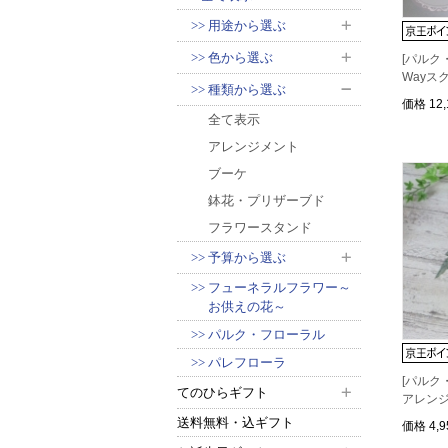
用途から選ぶ
色から選ぶ
[パルク・
Wayス
種類から選ぶ
価格
12
全て表示
アレンジメント
ブーケ
鉢花・プリザーブド
フラワースタンド
予算から選ぶ
フューネラルフラワー～
お供えの花～
パルク・フローラル
パレフローラ
[パルク
てのひらギフト
アレン
送料無料・込ギフト
価格
4,