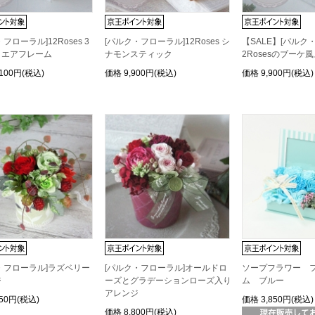
フローラル]12Roses 3
[パルク・フローラル]12Roses シ
【SALE】[パルク
クエアフレーム
ナモンスティック
2Rosesのブー
,100円(税込)
価格
9,900円(税込)
価格
9,900円(税込)
・フローラル]ラズベリー
[パルク・フローラル]オールドロ
ソープフラワー 
ジ
ーズとグラデーションローズ入り
ム ブルー
アレンジ
950円(税込)
価格
3,850円(税込)
価格
8,800円(税込)