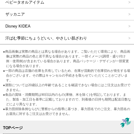
ベビータオルアイテム
ザッカニア
Disney KIDEA
汗ばむ季節にちょうどいい、やさしい肌ざわり
●商品画像は実際の商品とは異なる場合があります。ご覧いただく環境により、商品画
像は実際の商品の色と若干異なる場合があります。一部イメージ(調理・盛り付け
例・使用例)が含まれている場合があります。商品パッケージ・デザインが一部変更
になる場合があります。
●一部の商品は店舗の在庫を共有しているため、在庫が流動的で在庫切れが発生する場
合がございます。その際はキャンセルの手続きを取らせていただくことがございま
す。
●酒類については20歳以上の年齢であることを確認できない場合にはご注文はお受けで
きません。
●食品の賞味・消費期間は90日以内のもの(果物、米を除く)を明記しております。ま
た、製造・加工日を基準に記載しておりますので、到着後の日持ち期間は配送日数な
どにより異なります。
●暴力団排除条例ならびに警察からの指導に基づき、暴力団名でのご注文、暴力団名の
お届先に対するご注文はお受けできません。
TOPページ