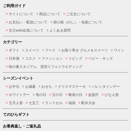
ご利用ガイド
サイトについて
商品について
ご注文について
お支払い・配送について
掛け紙（のし）・包装について
京王web会員について
よくある質問
カテゴリー
ギフト
スイーツ
フード
お取り寄せ グルメ＆スイーツ
ワイン
日本酒
コスメ
ファッション
リビング
ベビー・キッズ
味の素スタジアム 貸切りフォトウエディング
シーズンイベント
お中元
お歳暮
おせち
クリスマスケーキ
バレンタインデー
ホワイトデー
母の日
父の日
敬老の日
盆提灯
ひな人形
五月人形
七五三
ランドセル
福袋
駅弁大会
てのひらギフト
お香典返し・ご返礼品