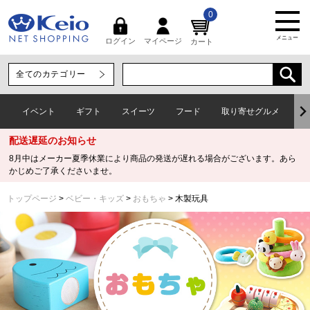
0
メニュー
マイページ
ログイン
カート
イベント
ギフト
スイーツ
フード
取り寄せグルメ
ワ
配送遅延のお知らせ
8月中はメーカー夏季休業により商品の発送が遅れる場合がございます。あら
かじめご了承くださいませ。
トップページ
ベビー・キッズ
おもちゃ
木製玩具