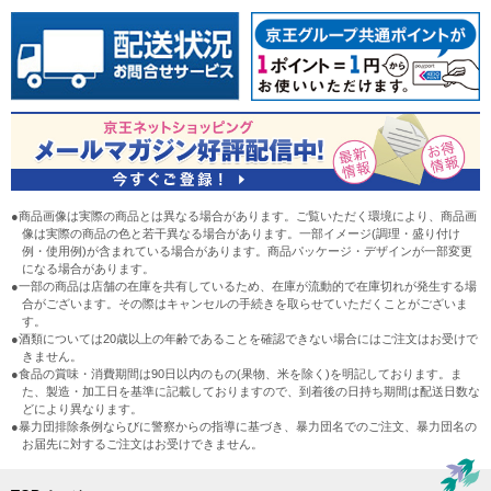
●商品画像は実際の商品とは異なる場合があります。ご覧いただく環境により、商品画
像は実際の商品の色と若干異なる場合があります。一部イメージ(調理・盛り付け
例・使用例)が含まれている場合があります。商品パッケージ・デザインが一部変更
になる場合があります。
●一部の商品は店舗の在庫を共有しているため、在庫が流動的で在庫切れが発生する場
合がございます。その際はキャンセルの手続きを取らせていただくことがございま
す。
●酒類については20歳以上の年齢であることを確認できない場合にはご注文はお受けで
きません。
●食品の賞味・消費期間は90日以内のもの(果物、米を除く)を明記しております。ま
た、製造・加工日を基準に記載しておりますので、到着後の日持ち期間は配送日数な
どにより異なります。
●暴力団排除条例ならびに警察からの指導に基づき、暴力団名でのご注文、暴力団名の
お届先に対するご注文はお受けできません。