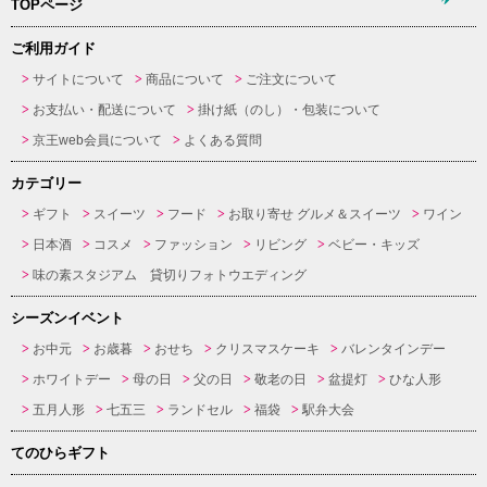
TOPページ
ご利用ガイド
サイトについて
商品について
ご注文について
お支払い・配送について
掛け紙（のし）・包装について
京王web会員について
よくある質問
カテゴリー
ギフト
スイーツ
フード
お取り寄せ グルメ＆スイーツ
ワイン
日本酒
コスメ
ファッション
リビング
ベビー・キッズ
味の素スタジアム 貸切りフォトウエディング
シーズンイベント
お中元
お歳暮
おせち
クリスマスケーキ
バレンタインデー
ホワイトデー
母の日
父の日
敬老の日
盆提灯
ひな人形
五月人形
七五三
ランドセル
福袋
駅弁大会
てのひらギフト