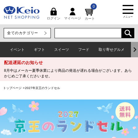
0
メニュー
マイページ
ログイン
カート
イベント
ギフト
スイーツ
フード
取り寄せグルメ
ワ
配送遅延のお知らせ
8月中はメーカー夏季休業により商品の発送が遅れる場合がございます。あら
かじめご了承くださいませ。
トップページ
2027年京王のランドセル