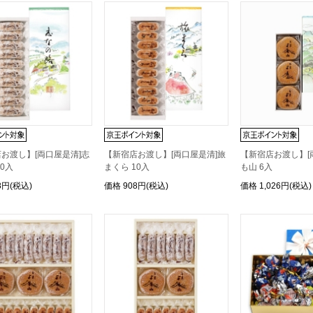
お渡し】[両口屋是清]志
【新宿店お渡し】[両口屋是清]旅
【新宿店お渡し】[
10入
まくら 10入
も山 6入
8円(税込)
価格
908円(税込)
価格
1,026円(税込)