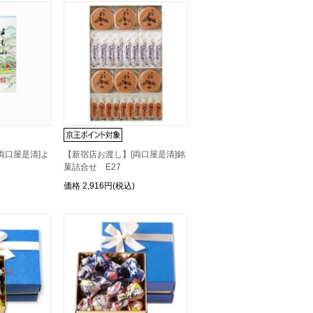
両口屋是清]よ
【新宿店お渡し】[両口屋是清]銘
菓詰合せ E27
価格
2,916円(税込)