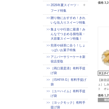
価格
3,
2026年夏スイーツ・
フード特集
贈り物におすすめ！きれ
いな缶入りスイーツ特集
集まりや行楽に最適！み
んなでつまめる個包装・
大容量スイーツ特集！
煎茶や緑茶に合う！しょ
っぱいお菓子特集
アニバーサリーケーキ新
宿店受取
［両口屋是清］有料手提
げ袋
［ISHIYA G］有料手提げ
【新宿
袋
ュ］し
ト オ
［ユーハイム］有料手提
価格
1,
げ袋
［ヨックモック］有料手
提げ袋