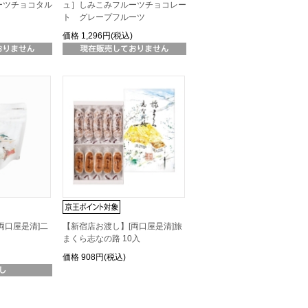
ーツチョコタル
ュ］しみこみフルーツチョコレー
ト グレープフルーツ
価格
1,296円(税込)
両口屋是清]二
【新宿店お渡し】[両口屋是清]旅
まくら志なの路 10入
価格
908円(税込)