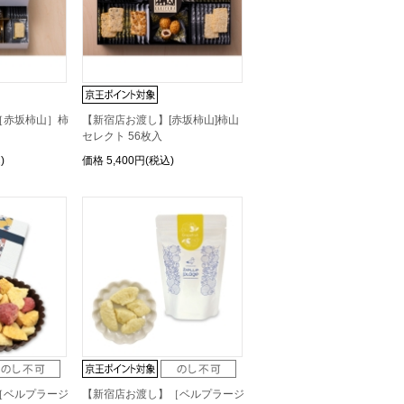
［赤坂柿山］柿
【新宿店お渡し】[赤坂柿山]柿山
セレクト 56枚入
)
価格
5,400円(税込)
［ベルプラージ
【新宿店お渡し】［ベルプラージ