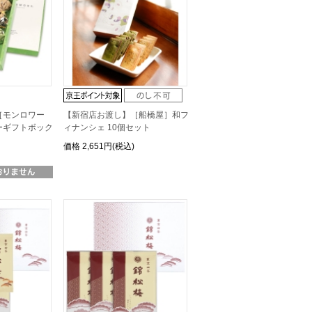
［モンロワー
【新宿店お渡し】［船橋屋］和フ
ーギフトボック
ィナンシェ 10個セット
価格
2,651円(税込)