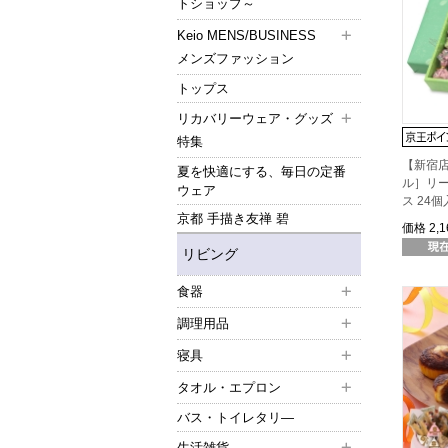
トショップ～
Keio MENS/BUSINESS
メンズファッション
トップス
リカバリーウェア・グッズ
特集
【新宿
夏を快適にする、毎日の定番
ル］リ
ウェア
ス 24
京都 手描き友禅 碧
価格
2,
リビング
食器
調理用品
寝具
タオル・エプロン
バス・トイレタリ―
生活雑貨