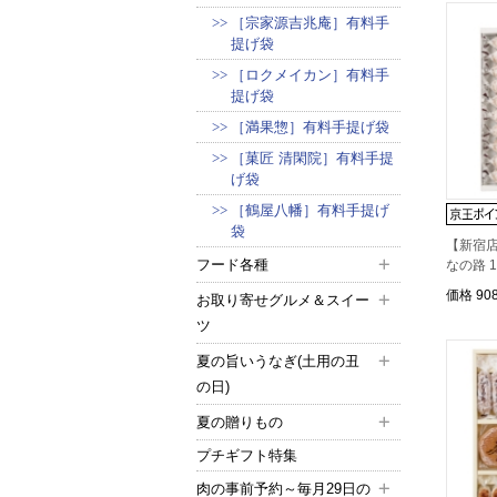
［宗家源吉兆庵］有料手
提げ袋
［ロクメイカン］有料手
提げ袋
［満果惣］有料手提げ袋
［菓匠 清閑院］有料手提
げ袋
［鶴屋八幡］有料手提げ
袋
【新宿店
フード各種
なの路 
価格
90
お取り寄せグルメ＆スイー
ツ
夏の旨いうなぎ(土用の丑
の日)
夏の贈りもの
プチギフト特集
肉の事前予約～毎月29日の