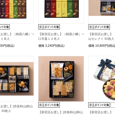
店お渡し】［鶴屋八幡］一
【新宿店お渡し】［鶴屋八幡］一
【新宿店お渡し】
２１本入
口羊羹１２本入
山セレクト 92枚入
400円(税込)
価格
3,240円(税込)
価格
10,800円(税込
お渡し】[赤坂柿山]柿山
 34枚入
【新宿店お渡し】[赤坂柿山]柿山
【新宿店お渡し】