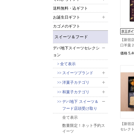
送料無料・込ギフト
お誕生日ギフト
カゴメのギフト
スイーツ＆フード
【新宿
口羊羹
デパ地下スイーツセレクシ
価格
5,
ョン
全て表示
スイーツブランド
洋菓子カテゴリ
和菓子カテゴリ
デパ地下 スイーツ＆
フード店頭受け取り
全て表示
【新宿店
数量限定！ネット予約ス
セレクト
イーツ