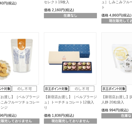
セレクト19枚入
ュ］しみこみフル
240円(税込)
ト
価格
2,160円(税込)
価格
4,860円(税込)
店お渡し】［ベルプラージ
【新宿店お渡し】［ベルプラージ
【新宿店お渡し】[
みこみフルーツチョコレー
ュ］トーチチョコレート12個入
人静 20粒袋入
レンジ
り
価格
994円(税込)
296円(税込)
価格
1,836円(税込)