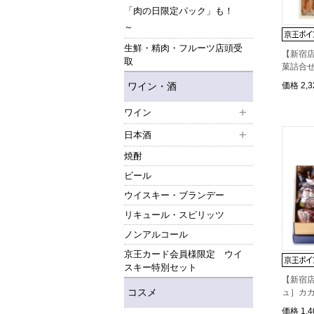
「肉の日限定パック」も！
～
生鮮・精肉・フルーツ店頭受
【新宿店
取
菓詰合せ
ワイン・酒
価格
2,
ワイン
日本酒
焼酎
ビール
ウイスキー・ブランデー
リキュール・スピリッツ
ノンアルコール
京王カード会員様限定 ウイ
スキー特別セット
【新宿
コスメ
ュ］カカ
価格
1,