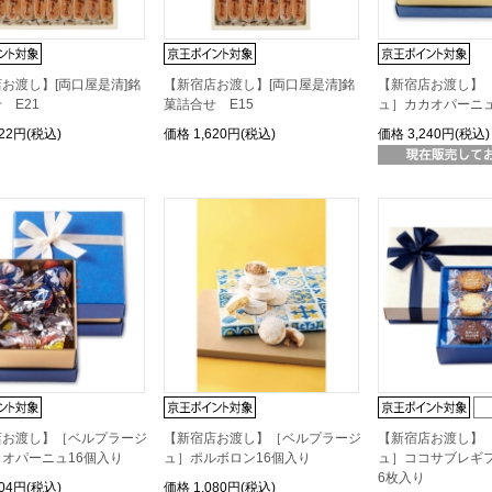
お渡し】[両口屋是清]銘
【新宿店お渡し】[両口屋是清]銘
【新宿店お渡し】
 E21
菓詰合せ E15
ュ］カカオパーニュ
322円(税込)
価格
1,620円(税込)
価格
3,240円(税込)
店お渡し】［ベルプラージ
【新宿店お渡し】［ベルプラージ
【新宿店お渡し】
オパーニュ16個入り
ュ］ポルボロン16個入り
ュ］ココサブレギ
6枚入り
404円(税込)
価格
1,080円(税込)