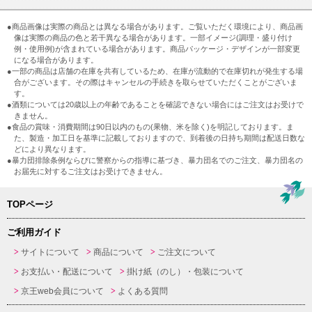
●商品画像は実際の商品とは異なる場合があります。ご覧いただく環境により、商品画
像は実際の商品の色と若干異なる場合があります。一部イメージ(調理・盛り付け
例・使用例)が含まれている場合があります。商品パッケージ・デザインが一部変更
になる場合があります。
●一部の商品は店舗の在庫を共有しているため、在庫が流動的で在庫切れが発生する場
合がございます。その際はキャンセルの手続きを取らせていただくことがございま
す。
●酒類については20歳以上の年齢であることを確認できない場合にはご注文はお受けで
きません。
●食品の賞味・消費期間は90日以内のもの(果物、米を除く)を明記しております。ま
た、製造・加工日を基準に記載しておりますので、到着後の日持ち期間は配送日数な
どにより異なります。
●暴力団排除条例ならびに警察からの指導に基づき、暴力団名でのご注文、暴力団名の
お届先に対するご注文はお受けできません。
TOPページ
ご利用ガイド
サイトについて
商品について
ご注文について
お支払い・配送について
掛け紙（のし）・包装について
京王web会員について
よくある質問