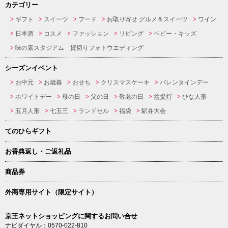
カテゴリー
ギフト
スイーツ
フード
お取り寄せ グルメ＆スイーツ
ワイン
日本酒
コスメ
ファッション
リビング
ベビー・キッズ
味の素スタジアム 貸切りフォトウエディング
シーズンイベント
お中元
お歳暮
おせち
クリスマスケーキ
バレンタインデー
ホワイトデー
母の日
父の日
敬老の日
盆提灯
ひな人形
五月人形
七五三
ランドセル
福袋
駅弁大会
てのひらギフト
お香典返し・ご返礼品
商品券
外商専用サイト（限定サイト）
京王ネットショッピングに関するお問い合せ
ナビダイヤル：0570-022-810