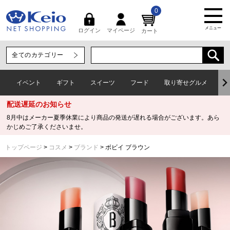
0
メニュー
マイページ
ログイン
カート
イベント
ギフト
スイーツ
フード
取り寄せグルメ
ワ
配送遅延のお知らせ
8月中はメーカー夏季休業により商品の発送が遅れる場合がございます。あら
かじめご了承くださいませ。
トップページ
コスメ
ブランド
ボビイ ブラウン