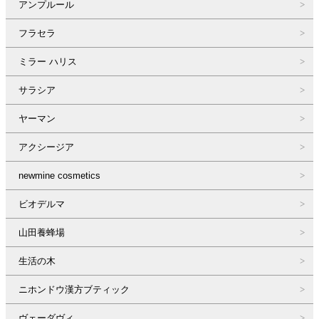
アンプルール
フラセラ
ミラー ハリス
サラシア
ヤーマン
アクシージア
newmine cosmetics
ビオデルマ
山田養蜂場
生活の木
ニホンドウ漢方ブティック
ヴェーダヴィ