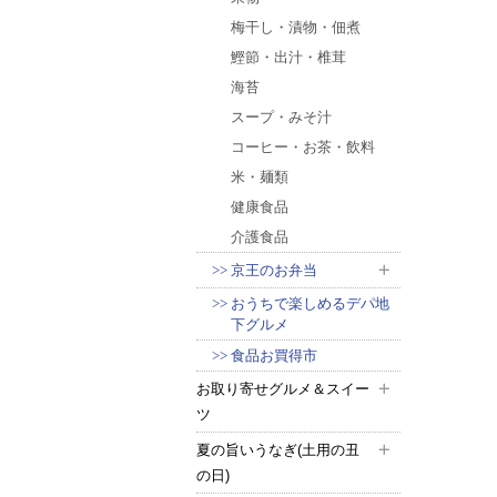
梅干し・漬物・佃煮
鰹節・出汁・椎茸
海苔
スープ・みそ汁
コーヒー・お茶・飲料
米・麺類
健康食品
介護食品
京王のお弁当
おうちで楽しめるデパ地
下グルメ
食品お買得市
お取り寄せグルメ＆スイー
ツ
夏の旨いうなぎ(土用の丑
の日)