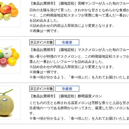
【食品お買得市】［築地定松］宮崎マンゴーが入った旬のフル
日向の太陽を浴びて育った、さわやかな甘さとなめらかな食感
ーと、この時期築地定松スタッフが実際に食べて選んだ一番お
を詰め込みました。
※詰め合わせの内容は入荷状況により変更となります。
※画像は一例です。
【食品お買得市】［築地定松］マスクメロンが入った旬のフル
強い香りが特徴のマスクメロンと、この時期築地定松スタッフ
選んだ一番おいしいフルーツを詰め込みました。
※詰め合わせの内容は入荷状況により変更となります。
※画像は一例です。
※食べ頃が分かるよう、「食べ頃ふだ」を入れてお届けいたし
【食品お買得市】［築地定松］静岡温室メロン
くだものの王とも称される温室メロンは芳醇な香りと上品な甘
生産地の一つである静岡からやってきた、厳選した甘いメロン
す。
※食べ頃が分かるよう、「食べ頃ふだ」を入れてお届けいたし