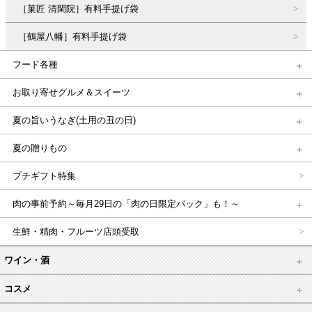
［菓匠 清閑院］有料手提げ袋
［鶴屋八幡］有料手提げ袋
フード各種
お取り寄せグルメ＆スイーツ
夏の旨いうなぎ(土用の丑の日)
夏の贈りもの
プチギフト特集
肉の事前予約～毎月29日の「肉の日限定パック」も！～
生鮮・精肉・フルーツ店頭受取
ワイン・酒
コスメ