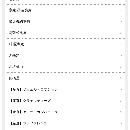
宗家 源 吉兆庵
榮太樓總本鋪
尾張松風屋
叶 匠寿庵
満果惣
赤坂柿山
船橋屋
【産直】ジョエル・ロブション
【産直】グラモウディーズ
【産直】ア・ラ・カンパーニュ
【産直】プレファレンス