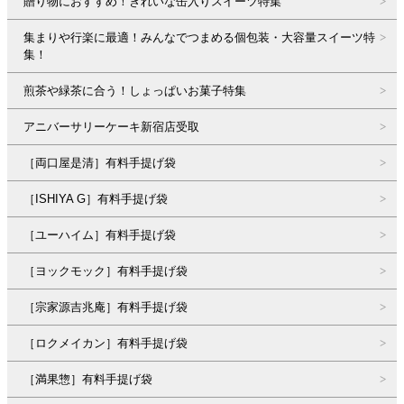
贈り物におすすめ！きれいな缶入りスイーツ特集
集まりや行楽に最適！みんなでつまめる個包装・大容量スイーツ特
集！
煎茶や緑茶に合う！しょっぱいお菓子特集
アニバーサリーケーキ新宿店受取
［両口屋是清］有料手提げ袋
［ISHIYA G］有料手提げ袋
［ユーハイム］有料手提げ袋
［ヨックモック］有料手提げ袋
［宗家源吉兆庵］有料手提げ袋
［ロクメイカン］有料手提げ袋
［満果惣］有料手提げ袋