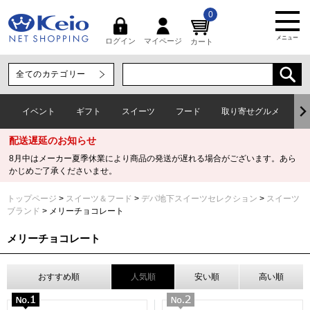
0
メニュー
マイページ
ログイン
カート
イベント
ギフト
スイーツ
フード
取り寄せグルメ
ワ
配送遅延のお知らせ
8月中はメーカー夏季休業により商品の発送が遅れる場合がございます。あら
かじめご了承くださいませ。
トップページ
スイーツ＆フード
デパ地下スイーツセレクション
スイーツ
ブランド
メリーチョコレート
メリーチョコレート
おすすめ順
人気順
安い順
高い順