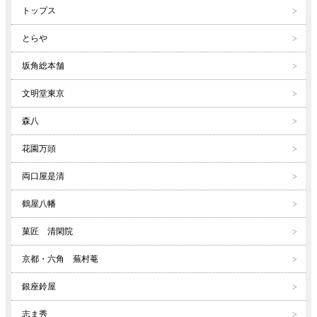
トップス
とらや
坂角総本舗
文明堂東京
森八
花園万頭
両口屋是清
鶴屋八幡
菓匠 清閑院
京都・六角 蕪村菴
銀座鈴屋
志ま秀