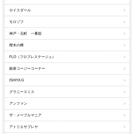
ロイスダール
モロゾフ
神戸・元町 一番舘
樫木の樽
FLO（フロプレステージュ）
銀座コージーコーナー
ISHIYA G
グラニースミス
アンファン
ザ・メープルマニア
アトリエサブレヤ