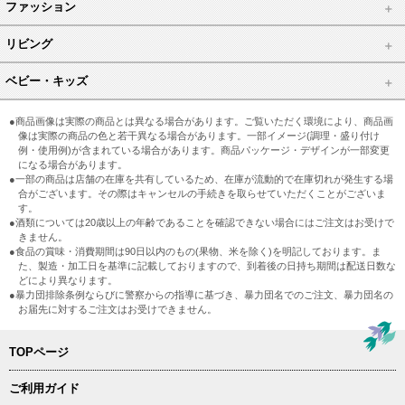
ファッション
リビング
ベビー・キッズ
●商品画像は実際の商品とは異なる場合があります。ご覧いただく環境により、商品画
像は実際の商品の色と若干異なる場合があります。一部イメージ(調理・盛り付け
例・使用例)が含まれている場合があります。商品パッケージ・デザインが一部変更
になる場合があります。
●一部の商品は店舗の在庫を共有しているため、在庫が流動的で在庫切れが発生する場
合がございます。その際はキャンセルの手続きを取らせていただくことがございま
す。
●酒類については20歳以上の年齢であることを確認できない場合にはご注文はお受けで
きません。
●食品の賞味・消費期間は90日以内のもの(果物、米を除く)を明記しております。ま
た、製造・加工日を基準に記載しておりますので、到着後の日持ち期間は配送日数な
どにより異なります。
●暴力団排除条例ならびに警察からの指導に基づき、暴力団名でのご注文、暴力団名の
お届先に対するご注文はお受けできません。
TOPページ
ご利用ガイド