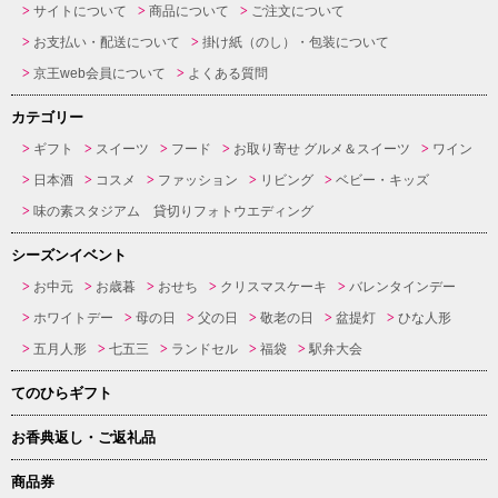
サイトについて
商品について
ご注文について
お支払い・配送について
掛け紙（のし）・包装について
京王web会員について
よくある質問
カテゴリー
ギフト
スイーツ
フード
お取り寄せ グルメ＆スイーツ
ワイン
日本酒
コスメ
ファッション
リビング
ベビー・キッズ
味の素スタジアム 貸切りフォトウエディング
シーズンイベント
お中元
お歳暮
おせち
クリスマスケーキ
バレンタインデー
ホワイトデー
母の日
父の日
敬老の日
盆提灯
ひな人形
五月人形
七五三
ランドセル
福袋
駅弁大会
てのひらギフト
お香典返し・ご返礼品
商品券