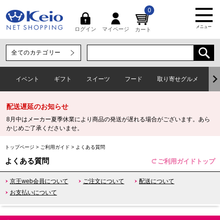
0
メニュー
マイページ
ログイン
カート
イベント
ギフト
スイーツ
フード
取り寄せグルメ
ワ
配送遅延のお知らせ
8月中はメーカー夏季休業により商品の発送が遅れる場合がございます。あら
かじめご了承くださいませ。
トップページ
>
ご利用ガイド
>
よくある質問
よくある質問
ご利用ガイドトップ
京王web会員について
ご注文について
配送について
お支払いについて