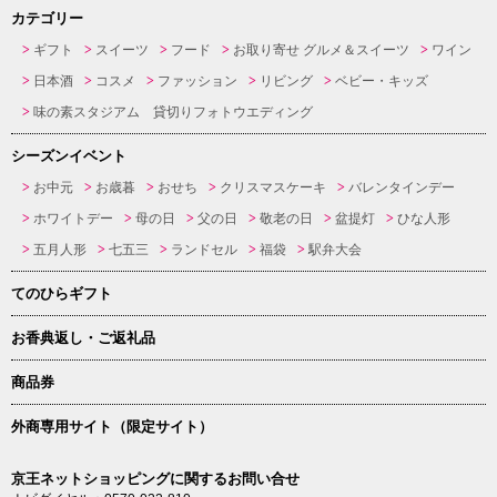
カテゴリー
ギフト
スイーツ
フード
お取り寄せ グルメ＆スイーツ
ワイン
日本酒
コスメ
ファッション
リビング
ベビー・キッズ
味の素スタジアム 貸切りフォトウエディング
シーズンイベント
お中元
お歳暮
おせち
クリスマスケーキ
バレンタインデー
ホワイトデー
母の日
父の日
敬老の日
盆提灯
ひな人形
五月人形
七五三
ランドセル
福袋
駅弁大会
てのひらギフト
お香典返し・ご返礼品
商品券
外商専用サイト（限定サイト）
京王ネットショッピングに関するお問い合せ