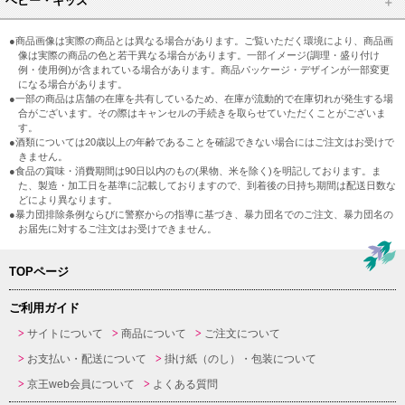
ベビー・キッズ
●商品画像は実際の商品とは異なる場合があります。ご覧いただく環境により、商品画
像は実際の商品の色と若干異なる場合があります。一部イメージ(調理・盛り付け
例・使用例)が含まれている場合があります。商品パッケージ・デザインが一部変更
になる場合があります。
●一部の商品は店舗の在庫を共有しているため、在庫が流動的で在庫切れが発生する場
合がございます。その際はキャンセルの手続きを取らせていただくことがございま
す。
●酒類については20歳以上の年齢であることを確認できない場合にはご注文はお受けで
きません。
●食品の賞味・消費期間は90日以内のもの(果物、米を除く)を明記しております。ま
た、製造・加工日を基準に記載しておりますので、到着後の日持ち期間は配送日数な
どにより異なります。
●暴力団排除条例ならびに警察からの指導に基づき、暴力団名でのご注文、暴力団名の
お届先に対するご注文はお受けできません。
TOPページ
ご利用ガイド
サイトについて
商品について
ご注文について
お支払い・配送について
掛け紙（のし）・包装について
京王web会員について
よくある質問