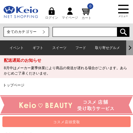
0
メニュー
マイページ
ログイン
カート
イベント
ギフト
スイーツ
フード
取り寄せグルメ
ワ
配送遅延のお知らせ
8月中はメーカー夏季休業により商品の発送が遅れる場合がございます。あら
かじめご了承くださいませ。
トップページ