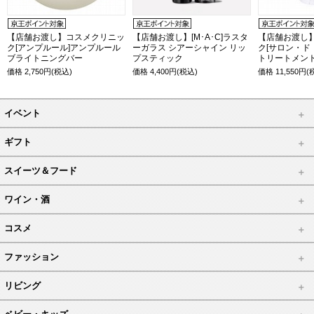
【店舗お渡し】コスメクリニッ
【店舗お渡し】[M･A･C]ラスタ
【店舗お渡し
ク[アンプルール]アンプルール
ーガラス シアーシャイン リッ
ク[サロン・ド
ブライトニングバー
プスティック
トリートメント
価格
2,750
円(税込)
価格
4,400
円(税込)
価格
11,550
円(
イベント
ギフト
スイーツ＆フード
ワイン・酒
コスメ
ファッション
リビング