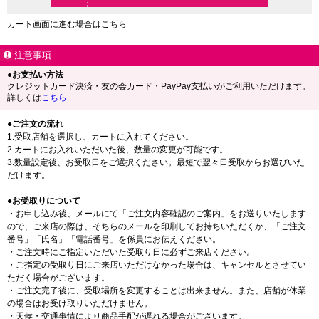
カート画面に進む場合はこちら
注意事項
●お支払い方法
クレジットカード決済・友の会カード・PayPay支払いがご利用いただけます。
詳しくは
こちら
●ご注文の流れ
1.受取店舗を選択し、カートに入れてください。
2.カートにお入れいただいた後、数量の変更が可能です。
3.数量設定後、お受取日をご選択ください。最短で翌々日受取からお選びいた
だけます。
●お受取りについて
・お申し込み後、メールにて「ご注文内容確認のご案内」をお送りいたします
ので、ご来店の際は、そちらのメールを印刷してお持ちいただくか、「ご注文
番号」「氏名」「電話番号」を係員にお伝えください。
・ご注文時にご指定いただいた受取り日に必ずご来店ください。
・ご指定の受取り日にご来店いただけなかった場合は、キャンセルとさせてい
ただく場合がございます。
・ご注文完了後に、受取場所を変更することは出来ません。また、店舗が休業
の場合はお受け取りいただけません。
・天候・交通事情により商品手配が遅れる場合がございます。