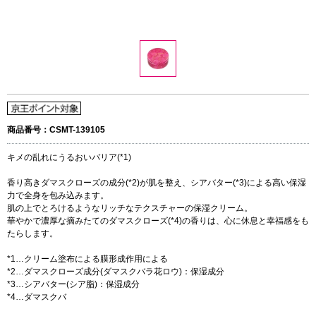
商品番号：CSMT-139105
キメの乱れにうるおいバリア(*1)
香り高きダマスクローズの成分(*2)が肌を整え、シアバター(*3)による高い保湿
力で全身を包み込みます。
肌の上でとろけるようなリッチなテクスチャーの保湿クリーム。
華やかで濃厚な摘みたてのダマスクローズ(*4)の香りは、心に休息と幸福感をも
たらします。
*1…クリーム塗布による膜形成作用による
*2…ダマスクローズ成分(ダマスクバラ花ロウ)：保湿成分
*3…シアバター(シア脂)：保湿成分
*4…ダマスクバ