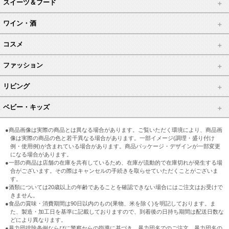
スイーツ＆フード
ワイン・酒
コスメ
ファッション
リビング
ベビー・キッズ
●商品画像は実際の商品とは異なる場合があります。ご覧いただく環境により、商品画
像は実際の商品の色と若干異なる場合があります。一部イメージ(調理・盛り付け
例・使用例)が含まれている場合があります。商品パッケージ・デザインが一部変更
になる場合があります。
●一部の商品は店舗の在庫を共有しているため、在庫が流動的で在庫切れが発生する場
合がございます。その際はキャンセルの手続きを取らせていただくことがございま
す。
●酒類については20歳以上の年齢であることを確認できない場合にはご注文はお受けで
きません。
●食品の賞味・消費期間は90日以内のもの(果物、米を除く)を明記しております。ま
た、製造・加工日を基準に記載しておりますので、到着後の日持ち期間は配送日数な
どにより異なります。
●暴力団排除条例ならびに警察からの指導に基づき、暴力団名でのご注文、暴力団名の