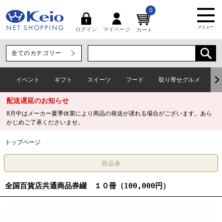
0
メニュー
マイページ
ログイン
カート
イベント
ギフト
スイーツ
フード
取り寄せグルメ
ワ
配送遅延のお知らせ
8月中はメーカー夏季休業により商品の発送が遅れる場合がございます。あら
かじめご了承くださいませ。
トップページ
全国百貨店共通商品券綴 １０冊（100,000円）