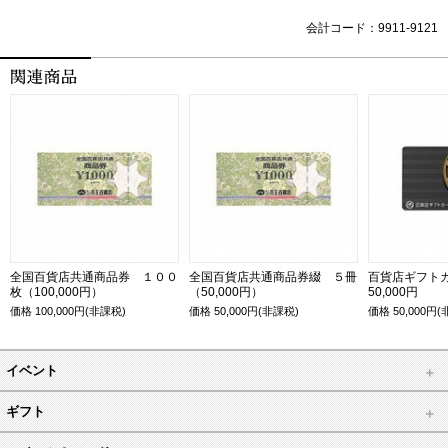
会計コード：9911-9121
全国百貨店共通商品券 １００
全国百貨店共通商品券綴 ５冊
百貨店ギフト
枚（100,000円）
（50,000円）
50,000円
価格
100,000
円(非課税)
価格
50,000
円(非課税)
価格
50,000
円(
イベント
ギフト