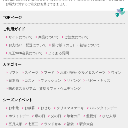
お届先に対するご注文はお受けできません。
TOPページ
ご利用ガイド
サイトについて
商品について
ご注文について
お支払い・配送について
掛け紙（のし）・包装について
京王web会員について
よくある質問
カテゴリー
ギフト
スイーツ
フード
お取り寄せ グルメ＆スイーツ
ワイン
日本酒
コスメ
ファッション
リビング
ベビー・キッズ
味の素スタジアム 貸切りフォトウエディング
シーズンイベント
お中元
お歳暮
おせち
クリスマスケーキ
バレンタインデー
ホワイトデー
母の日
父の日
敬老の日
盆提灯
ひな人形
五月人形
七五三
ランドセル
福袋
駅弁大会