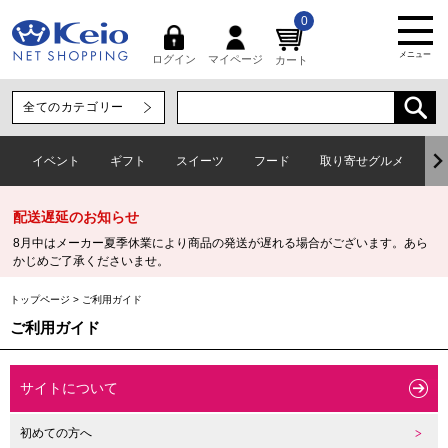
0
メニュー
マイページ
ログイン
カート
イベント
ギフト
スイーツ
フード
取り寄せグルメ
ワ
配送遅延のお知らせ
8月中はメーカー夏季休業により商品の発送が遅れる場合がございます。あら
かじめご了承くださいませ。
トップページ
>
ご利用ガイド
ご利用ガイド
サイトについて
初めての方へ