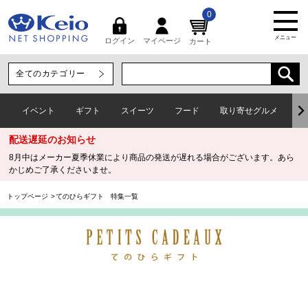
0
メニュー
マイページ
ログイン
カート
イベント
ギフト
スイーツ
フード
取り寄せグルメ
ワ
配送遅延のお知らせ
8月中はメーカー夏季休業により商品の発送が遅れる場合がございます。あら
かじめご了承くださいませ。
トップページ
てのひらギフト 特集一覧