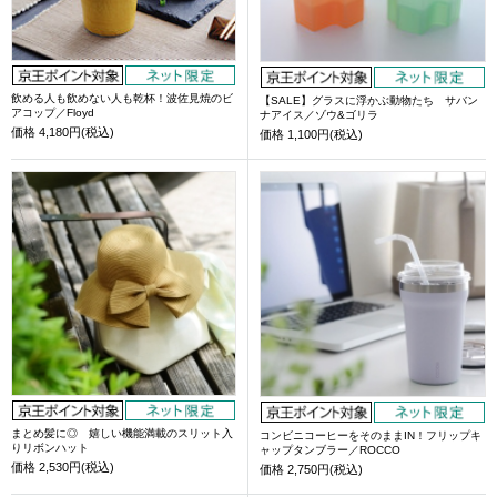
飲める人も飲めない人も乾杯！波佐見焼のビ
【SALE】グラスに浮かぶ動物たち サバン
アコップ／Floyd
ナアイス／ゾウ&ゴリラ
価格
4,180円(税込)
価格
1,100円(税込)
まとめ髪に◎ 嬉しい機能満載のスリット入
コンビニコーヒーをそのままIN！フリップキ
りリボンハット
ャップタンブラー／ROCCO
価格
2,530円(税込)
価格
2,750円(税込)