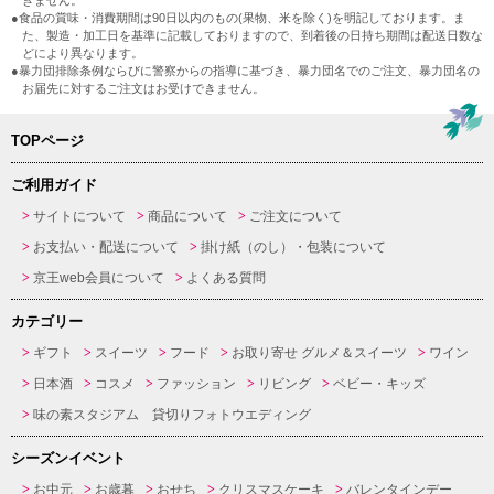
きません。
●食品の賞味・消費期間は90日以内のもの(果物、米を除く)を明記しております。ま
た、製造・加工日を基準に記載しておりますので、到着後の日持ち期間は配送日数な
どにより異なります。
●暴力団排除条例ならびに警察からの指導に基づき、暴力団名でのご注文、暴力団名の
お届先に対するご注文はお受けできません。
TOPページ
ご利用ガイド
サイトについて
商品について
ご注文について
お支払い・配送について
掛け紙（のし）・包装について
京王web会員について
よくある質問
カテゴリー
ギフト
スイーツ
フード
お取り寄せ グルメ＆スイーツ
ワイン
日本酒
コスメ
ファッション
リビング
ベビー・キッズ
味の素スタジアム 貸切りフォトウエディング
シーズンイベント
お中元
お歳暮
おせち
クリスマスケーキ
バレンタインデー