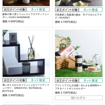
森林の香り漂うフォレストアロマディフュー
天然素材と高級感の融合 竹でできたビアマ
ザー／KUSU HANDMADE
グ／RIVERET
価格
4,400円(税込)
価格
4,730円(税込)
薄いボトルがスタイリッシュなリードディフ
アウトドアでも大活躍！冷たさを長時間キー
ューザー GREEN FIZ／BOTANICAL
プするペットボトルホルダー
BOTTLES
価格
2,728円(税込)
価格
3,300円(税込)