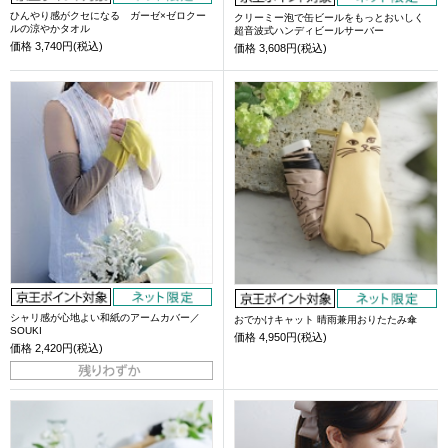
ひんやり感がクセになる ガーゼ×ゼロクー
クリーミー泡で缶ビールをもっとおいしく
ルの涼やかタオル
超音波式ハンディビールサーバー
価格
3,740円(税込)
価格
3,608円(税込)
シャリ感が心地よい和紙のアームカバー／
おでかけキャット 晴雨兼用おりたたみ傘
SOUKI
価格
4,950円(税込)
価格
2,420円(税込)