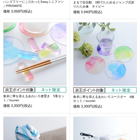
ハンズフリーにこだわった5wayミニファン
まるで全自動 3秒でたためるジャンプ式折
／PRISMATE
りたたみ傘 ネイビー
価格
3,058円(税込)
価格
5,940円(税込)
食卓に華を添えるあわいろ箸置き 5客セッ
食卓に華を添えるあわいろコースター 4枚
ト／toumei
セット／toumei
価格
3,300円(税込)
価格
3,300円(税込)