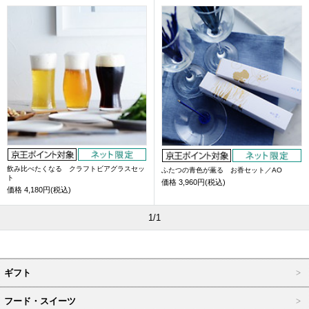
飲み比べたくなる クラフトビアグラスセッ
ふたつの青色が薫る お香セット／AO
ト
価格
3,960円(税込)
価格
4,180円(税込)
1/1
ギフト
フード・スイーツ