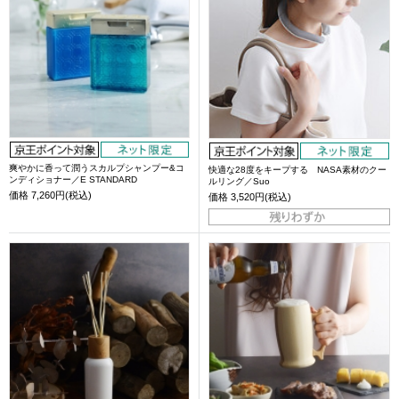
爽やかに香って潤うスカルプシャンプー&コ
快適な28度をキープする NASA素材のクー
ンディショナー／E STANDARD
ルリング／Suo
価格
7,260円(税込)
価格
3,520円(税込)