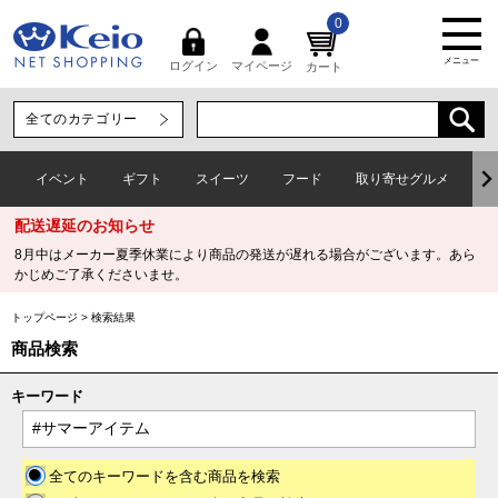
0
メニュー
マイページ
ログイン
カート
イベント
ギフト
スイーツ
フード
取り寄せグルメ
ワ
配送遅延のお知らせ
8月中はメーカー夏季休業により商品の発送が遅れる場合がございます。あら
かじめご了承くださいませ。
トップページ
>
検索結果
商品検索
キーワード
全てのキーワードを含む商品を検索