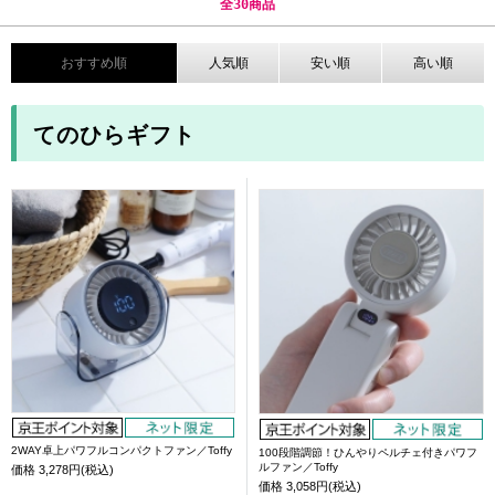
全
30
商品
おすすめ順
人気順
安い順
高い順
てのひらギフト
2WAY卓上パワフルコンパクトファン／Toffy
100段階調節！ひんやりペルチェ付きパワフ
ルファン／Toffy
価格
3,278円(税込)
価格
3,058円(税込)