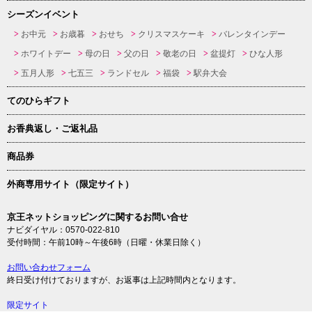
シーズンイベント
お中元
お歳暮
おせち
クリスマスケーキ
バレンタインデー
ホワイトデー
母の日
父の日
敬老の日
盆提灯
ひな人形
五月人形
七五三
ランドセル
福袋
駅弁大会
てのひらギフト
お香典返し・ご返礼品
商品券
外商専用サイト（限定サイト）
京王ネットショッピングに関するお問い合せ
ナビダイヤル：0570-022-810
受付時間：午前10時～午後6時（日曜・休業日除く）
お問い合わせフォーム
終日受け付けておりますが、お返事は上記時間内となります。
限定サイト