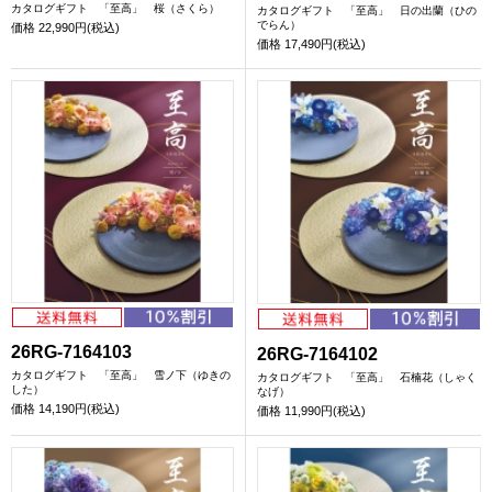
カタログギフト 「至高」 桜（さくら）
カタログギフト 「至高」 日の出蘭（ひの
でらん）
価格
22,990円(税込)
価格
17,490円(税込)
26RG-7164103
26RG-7164102
カタログギフト 「至高」 雪ノ下（ゆきの
カタログギフト 「至高」 石楠花（しゃく
した）
なげ）
価格
14,190円(税込)
価格
11,990円(税込)