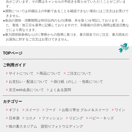
合がございます。その際はキャンセルの手続きを取らせていただくことがございま
す。
●酒類については20歳以上の年齢であることを確認できない場合にはご注文はお受けで
きません。
●食品の賞味・消費期間は90日以内のもの(果物、米を除く)を明記しております。ま
た、製造・加工日を基準に記載しておりますので、到着後の日持ち期間は配送日数な
どにより異なります。
●暴力団排除条例ならびに警察からの指導に基づき、暴力団名でのご注文、暴力団名の
お届先に対するご注文はお受けできません。
TOPページ
ご利用ガイド
サイトについて
商品について
ご注文について
お支払い・配送について
掛け紙（のし）・包装について
京王web会員について
よくある質問
カテゴリー
ギフト
スイーツ
フード
お取り寄せ グルメ＆スイーツ
ワイン
日本酒
コスメ
ファッション
リビング
ベビー・キッズ
味の素スタジアム 貸切りフォトウエディング