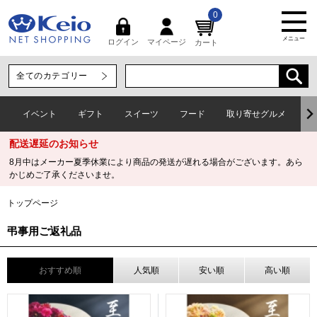
0
メニュー
マイページ
ログイン
カート
イベント
ギフト
スイーツ
フード
取り寄せグルメ
ワ
配送遅延のお知らせ
8月中はメーカー夏季休業により商品の発送が遅れる場合がございます。あら
かじめご了承くださいませ。
トップページ
弔事用ご返礼品
おすすめ順
人気順
安い順
高い順