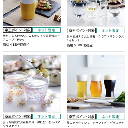
飲める人も飲めない人も乾杯！波佐見焼のビ
日本酒好きさんに贈る クラフトサケグラス
アコップ／Floyd
4点セット
価格
4,180円(税込)
価格
5,500円(税込)
おうち時間にお花見気分 津軽びいどろペア
飲み比べたくなる クラフトビアグラスセッ
グラスセット
ト