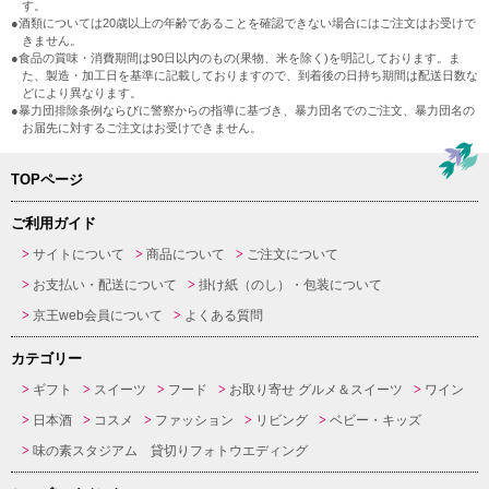
す。
●酒類については20歳以上の年齢であることを確認できない場合にはご注文はお受けで
きません。
●食品の賞味・消費期間は90日以内のもの(果物、米を除く)を明記しております。ま
た、製造・加工日を基準に記載しておりますので、到着後の日持ち期間は配送日数な
どにより異なります。
●暴力団排除条例ならびに警察からの指導に基づき、暴力団名でのご注文、暴力団名の
お届先に対するご注文はお受けできません。
TOPページ
ご利用ガイド
サイトについて
商品について
ご注文について
お支払い・配送について
掛け紙（のし）・包装について
京王web会員について
よくある質問
カテゴリー
ギフト
スイーツ
フード
お取り寄せ グルメ＆スイーツ
ワイン
日本酒
コスメ
ファッション
リビング
ベビー・キッズ
味の素スタジアム 貸切りフォトウエディング