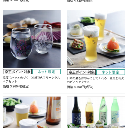
価格
3,300円(税込)
価格
4,730円(税込)
温度でパッと色づく 冷感花火フリーグラス
日本の夏を涼やかにしてくれる 金魚と花火
ペアセット
のビアペアグラス
価格
3,960円(税込)
価格
4,400円(税込)