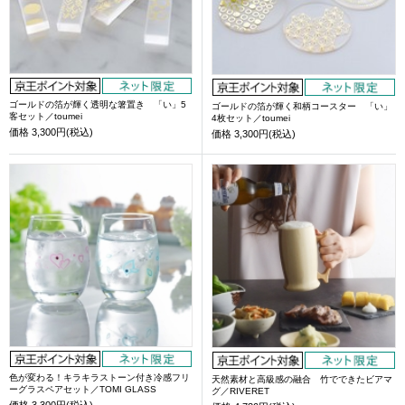
ゴールドの箔が輝く透明な箸置き 「い」5
ゴールドの箔が輝く和柄コースター 「い」
客セット／toumei
4枚セット／toumei
価格
3,300円(税込)
価格
3,300円(税込)
色が変わる！キラキラストーン付き冷感フリ
天然素材と高級感の融合 竹でできたビアマ
ーグラスペアセット／TOMI GLASS
グ／RIVERET