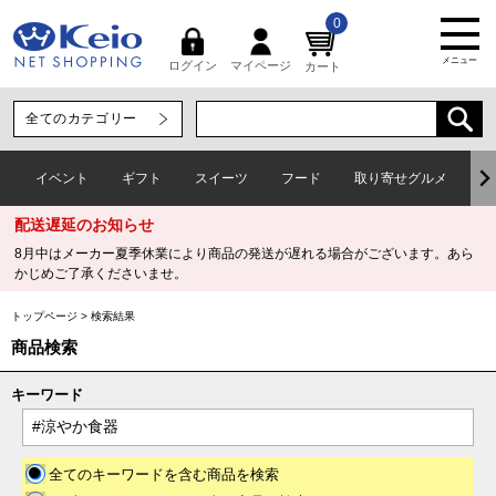
0
メニュー
マイページ
ログイン
カート
イベント
ギフト
スイーツ
フード
取り寄せグルメ
ワ
配送遅延のお知らせ
8月中はメーカー夏季休業により商品の発送が遅れる場合がございます。あら
かじめご了承くださいませ。
トップページ
>
検索結果
商品検索
キーワード
全てのキーワードを含む商品を検索