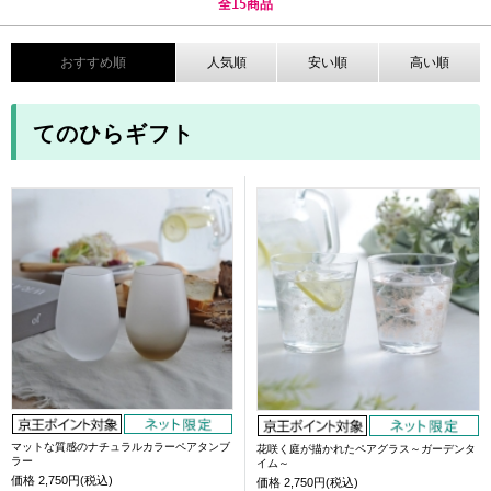
全
15
商品
おすすめ順
人気順
安い順
高い順
てのひらギフト
マットな質感のナチュラルカラーペアタンブ
花咲く庭が描かれたペアグラス～ガーデンタ
ラー
イム～
価格
2,750円(税込)
価格
2,750円(税込)