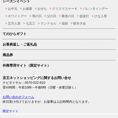
シーズンイベント
お中元
お歳暮
おせち
クリスマスケーキ
バレンタインデー
ホワイトデー
母の日
父の日
敬老の日
盆提灯
ひな人形
五月人形
七五三
ランドセル
福袋
駅弁大会
てのひらギフト
お香典返し・ご返礼品
商品券
外商専用サイト（限定サイト）
京王ネットショッピングに関するお問い合せ
ナビダイヤル：0570-022-810
受付時間：午前10時～午後6時（日曜・休業日除く）
お問い合わせフォーム
終日受け付けておりますが、お返事は上記時間内となります。
限定サイト