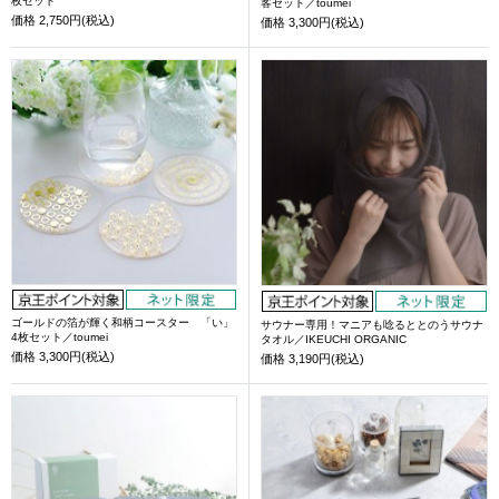
枚セット
客セット／toumei
価格
2,750円(税込)
価格
3,300円(税込)
ゴールドの箔が輝く和柄コースター 「い」
サウナー専用！マニアも唸るととのうサウナ
4枚セット／toumei
タオル／IKEUCHI ORGANIC
価格
3,300円(税込)
価格
3,190円(税込)