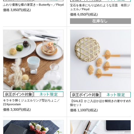
ふわり優雅な蝶の箸置き～Butterfly～／Floyd
宝石を食卓にちりばめたような豆皿 有田ジ
ュエル／Floyd
価格
3,850円(税込)
価格
6,050円(税込)
キラキラ輝くジュエルリング型おちょこ／
【SALE】かご入ほかほか鯛焼きの箸やすめ5
224porcelain
個セット
価格
3,300円(税込)
価格
1,100円(税込)