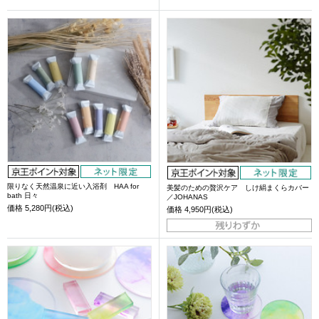
限りなく天然温泉に近い入浴剤 HAA for
美髪のための贅沢ケア しけ絹まくらカバー
bath 日々
／JOHANAS
価格
5,280円(税込)
価格
4,950円(税込)