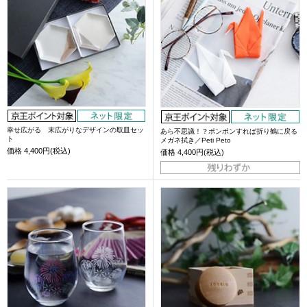
幸せ広がる 末広がりなデザインの取皿セッ
あら不思議！？ポンポンすれば折り鶴に戻る
ト
メガネ拭き／Peti Peto
価格
4,400円(税込)
価格
4,400円(税込)