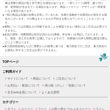
像は実際の商品の色と若干異なる場合があります。一部イメージ(調理・盛り付け
例・使用例)が含まれている場合があります。商品パッケージ・デザインが一部変更
になる場合があります。
●一部の商品は店舗の在庫を共有しているため、在庫が流動的で在庫切れが発生する場
合がございます。その際はキャンセルの手続きを取らせていただくことがございま
す。
●酒類については20歳以上の年齢であることを確認できない場合にはご注文はお受けで
きません。
●食品の賞味・消費期間は90日以内のもの(果物、米を除く)を明記しております。ま
た、製造・加工日を基準に記載しておりますので、到着後の日持ち期間は配送日数な
どにより異なります。
●暴力団排除条例ならびに警察からの指導に基づき、暴力団名でのご注文、暴力団名の
お届先に対するご注文はお受けできません。
TOPページ
ご利用ガイド
サイトについて
商品について
ご注文について
お支払い・配送について
掛け紙（のし）・包装について
京王web会員について
よくある質問
カテゴリー
ギフト
スイーツ
フード
お取り寄せ グルメ＆スイーツ
ワイン