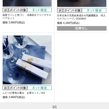
温度でパッと色づく 冷感花火フリーグラス
日本古来の天然由来成分＆乳酸菌配合 枡入
ペアセット
りスフレソープ／EDOBIO
価格
3,960円(税込)
価格
4,180円(税込)
ふたつの青色が薫る お香セット／AO
価格
3,960円(税込)
1/1