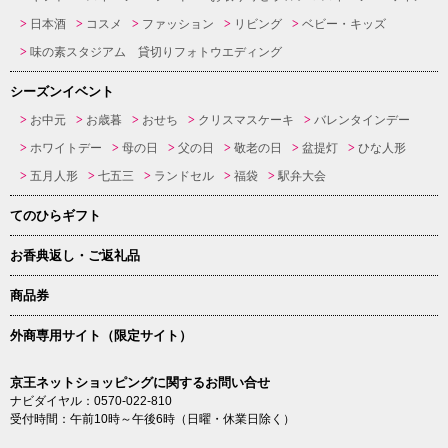
日本酒
コスメ
ファッション
リビング
ベビー・キッズ
味の素スタジアム 貸切りフォトウエディング
シーズンイベント
お中元
お歳暮
おせち
クリスマスケーキ
バレンタインデー
ホワイトデー
母の日
父の日
敬老の日
盆提灯
ひな人形
五月人形
七五三
ランドセル
福袋
駅弁大会
てのひらギフト
お香典返し・ご返礼品
商品券
外商専用サイト（限定サイト）
京王ネットショッピングに関するお問い合せ
ナビダイヤル：0570-022-810
受付時間：午前10時～午後6時（日曜・休業日除く）