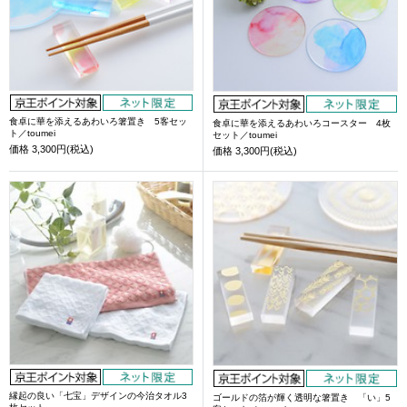
食卓に華を添えるあわいろ箸置き 5客セッ
食卓に華を添えるあわいろコースター 4枚
ト／toumei
セット／toumei
価格
3,300円(税込)
価格
3,300円(税込)
縁起の良い「七宝」デザインの今治タオル3
ゴールドの箔が輝く透明な箸置き 「い」5