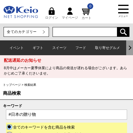
0
メニュー
マイページ
ログイン
カート
イベント
ギフト
スイーツ
フード
取り寄せグルメ
ワ
配送遅延のお知らせ
8月中はメーカー夏季休業により商品の発送が遅れる場合がございます。あら
かじめご了承くださいませ。
トップページ
>
検索結果
商品検索
キーワード
全てのキーワードを含む商品を検索