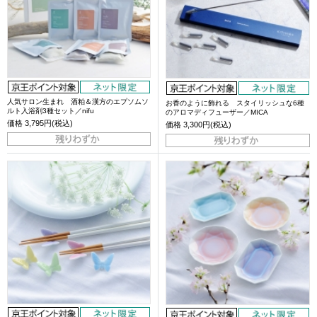
人気サロン生まれ 酒粕＆漢方のエプソムソ
お香のように飾れる スタイリッシュな6種
ルト入浴剤3種セット／nifu
のアロマディフューザー／MICA
価格
3,795円(税込)
価格
3,300円(税込)