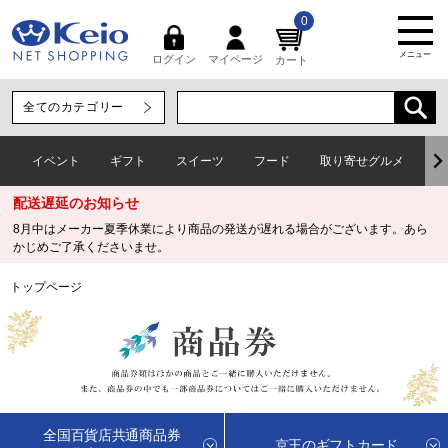
0
メニュー
マイページ
ログイン
カート
イベント
ギフト
スイーツ
フード
取り寄せグルメ
ワ
配送遅延のお知らせ
8月中はメーカー夏季休業により商品の発送が遅れる場合がございます。あら
かじめご了承くださいませ。
トップページ
全国百貨店共通商品券
京王のギフトカード