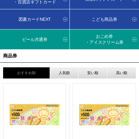
・百貨店ギフトカード
図書カードNEXT
こども商品券
おこめ券
ビール共通券
・アイスクリーム券
商品券
おすすめ順
人気順
安い順
高い順