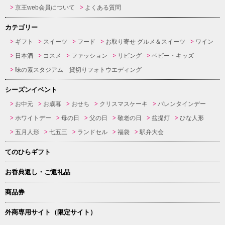
京王web会員について
よくある質問
カテゴリー
ギフト
スイーツ
フード
お取り寄せ グルメ＆スイーツ
ワイン
日本酒
コスメ
ファッション
リビング
ベビー・キッズ
味の素スタジアム 貸切りフォトウエディング
シーズンイベント
お中元
お歳暮
おせち
クリスマスケーキ
バレンタインデー
ホワイトデー
母の日
父の日
敬老の日
盆提灯
ひな人形
五月人形
七五三
ランドセル
福袋
駅弁大会
てのひらギフト
お香典返し・ご返礼品
商品券
外商専用サイト（限定サイト）