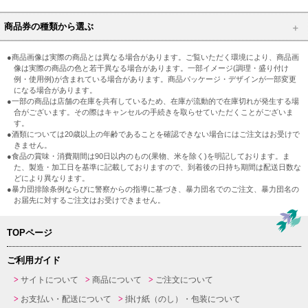
商品券の種類から選ぶ
●商品画像は実際の商品とは異なる場合があります。ご覧いただく環境により、商品画
像は実際の商品の色と若干異なる場合があります。一部イメージ(調理・盛り付け
例・使用例)が含まれている場合があります。商品パッケージ・デザインが一部変更
になる場合があります。
●一部の商品は店舗の在庫を共有しているため、在庫が流動的で在庫切れが発生する場
合がございます。その際はキャンセルの手続きを取らせていただくことがございま
す。
●酒類については20歳以上の年齢であることを確認できない場合にはご注文はお受けで
きません。
●食品の賞味・消費期間は90日以内のもの(果物、米を除く)を明記しております。ま
た、製造・加工日を基準に記載しておりますので、到着後の日持ち期間は配送日数な
どにより異なります。
●暴力団排除条例ならびに警察からの指導に基づき、暴力団名でのご注文、暴力団名の
お届先に対するご注文はお受けできません。
TOPページ
ご利用ガイド
サイトについて
商品について
ご注文について
お支払い・配送について
掛け紙（のし）・包装について