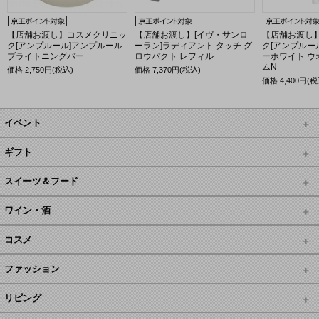
【店舗お渡し】コスメクリニッ
【店舗お渡し】[イヴ・サンロ
【店舗お渡し
ク[アンプルール]アンプルール
ーラン]ラディアント タッチ グ
ク[アンプルー
ブライトニングバー
ロウパクト レフィル
ーホワイト ウ
ムN
価格
2,750
円(税込)
価格
7,370
円(税込)
価格
4,400
円(税
イベント
ギフト
スイーツ＆フード
ワイン・酒
コスメ
ファッション
リビング