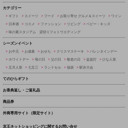
カテゴリー
ギフト
スイーツ
フード
お取り寄せ グルメ＆スイーツ
ワイン
日本酒
コスメ
ファッション
リビング
ベビー・キッズ
味の素スタジアム 貸切りフォトウエディング
シーズンイベント
お中元
お歳暮
おせち
クリスマスケーキ
バレンタインデー
ホワイトデー
母の日
父の日
敬老の日
盆提灯
ひな人形
五月人形
七五三
ランドセル
福袋
駅弁大会
てのひらギフト
お香典返し・ご返礼品
商品券
外商専用サイト（限定サイト）
京王ネットショッピングに関するお問い合せ