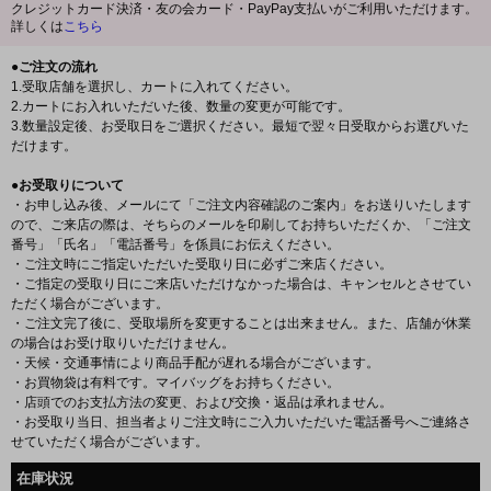
クレジットカード決済・友の会カード・PayPay支払いがご利用いただけます。
詳しくは
こちら
●ご注文の流れ
1.受取店舗を選択し、カートに入れてください。
2.カートにお入れいただいた後、数量の変更が可能です。
3.数量設定後、お受取日をご選択ください。最短で翌々日受取からお選びいた
だけます。
●お受取りについて
・お申し込み後、メールにて「ご注文内容確認のご案内」をお送りいたします
ので、ご来店の際は、そちらのメールを印刷してお持ちいただくか、「ご注文
番号」「氏名」「電話番号」を係員にお伝えください。
・ご注文時にご指定いただいた受取り日に必ずご来店ください。
・ご指定の受取り日にご来店いただけなかった場合は、キャンセルとさせてい
ただく場合がございます。
・ご注文完了後に、受取場所を変更することは出来ません。また、店舗が休業
の場合はお受け取りいただけません。
・天候・交通事情により商品手配が遅れる場合がございます。
・お買物袋は有料です。マイバッグをお持ちください。
・店頭でのお支払方法の変更、および交換・返品は承れません。
・お受取り当日、担当者よりご注文時にご入力いただいた電話番号へご連絡さ
せていただく場合がございます。
在庫状況