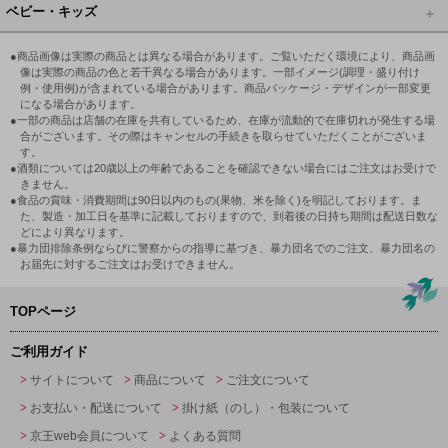
ベビー・キッズ
●商品画像は実際の商品とは異なる場合があります。ご覧いただく環境により、商品画
像は実際の商品の色と若干異なる場合があります。一部イメージ(調理・盛り付け
例・使用例)が含まれている場合があります。商品パッケージ・デザインが一部変更
になる場合があります。
●一部の商品は店舗の在庫を共有しているため、在庫が流動的で在庫切れが発生する場
合がございます。その際はキャンセルの手続きを取らせていただくことがございま
す。
●酒類については20歳以上の年齢であることを確認できない場合にはご注文はお受けで
きません。
●食品の賞味・消費期間は90日以内のもの(果物、米を除く)を明記しております。ま
た、製造・加工日を基準に記載しておりますので、到着後の日持ち期間は配送日数な
どにより異なります。
●暴力団排除条例ならびに警察からの指導に基づき、暴力団名でのご注文、暴力団名の
お届先に対するご注文はお受けできません。
TOPページ
ご利用ガイド
サイトについて
商品について
ご注文について
お支払い・配送について
掛け紙（のし）・包装について
京王web会員について
よくある質問