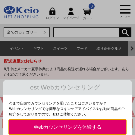
0
メニュー
マイページ
ログイン
カート
イベント
ギフト
スイーツ
フード
取り寄せグルメ
ワ
配送遅延のお知らせ
8月中はメーカー夏季休業により商品の発送が遅れる場合がございます。あら
かじめご了承くださいませ。
est Webカウンセリング
トップページ
今まで店頭でカウンセリングを受けたことはございますか？
Webカウンセリングでは簡単なスキンケアアドバイスやお勧め商品のご
紹介をしておりますので、ぜひご体験ください。
Webカウンセリングを体験する