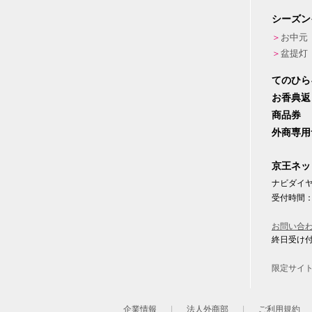
シーズン
お中元
盆提灯
てのひら
お香典返
商品券
外商専用
京王ネッ
ナビダイヤル
受付時間：
お問い合
終日受け
限定サイ
企業情報
法人外商部
ご利用規約