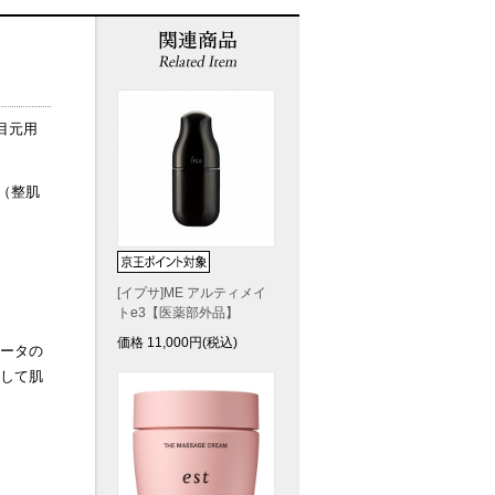
目元用
1（整肌
[イプサ]ME アルティメイ
トe3【医薬部外品】
価格
11,000
円(税込)
ータの
して肌