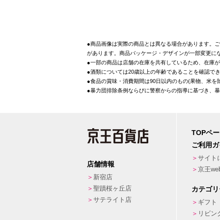
●商品画像は実際の商品とは異なる場合があります。ご
があります。商品パッケージ・デザインが一部変更に
●一部の商品は店舗の在庫を共有しているため、在庫
●酒類については20歳以上の年齢であることを確認で
●食品の賞味・消費期間は90日以内のもの(果物、米
●暴力団排除条例ならびに警察からの指導に基づき、
TOPペ
ご利用ガ
サイト
店舗情報
京王w
新宿店
聖蹟桜ヶ丘店
カテゴリ
サテライト店
ギフト
リビン