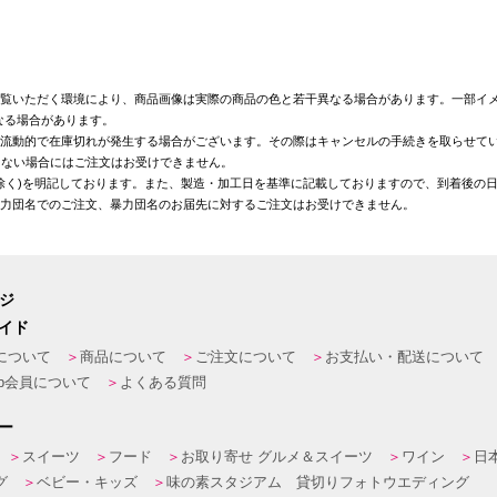
覧いただく環境により、商品画像は実際の商品の色と若干異なる場合があります。一部イメ
なる場合があります。
が流動的で在庫切れが発生する場合がございます。その際はキャンセルの手続きを取らせて
きない場合にはご注文はお受けできません。
を除く)を明記しております。また、製造・加工日を基準に記載しておりますので、到着後の
暴力団名でのご注文、暴力団名のお届先に対するご注文はお受けできません。
ージ
イド
について
商品について
ご注文について
お支払い・配送について
eb会員について
よくある質問
ー
スイーツ
フード
お取り寄せ グルメ＆スイーツ
ワイン
日
グ
ベビー・キッズ
味の素スタジアム 貸切りフォトウエディング