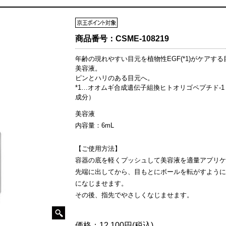
商品番号：
CSME-108219
年齢の現れやすい目元を植物性EGF(*1)がケアする
美容液。
ピンとハリのある目元へ。
*1…オオムギ合成遺伝子組換ヒトオリゴペプチド-
成分）
美容液
内容量：6mL
【ご使用方法】
容器の底を軽くプッシュして美容液を適量アプリケ
先端に出してから、目もとにボールを転がすように
になじませます。
その後、指先でやさしくなじませます。
価格：
12,100円(税込)