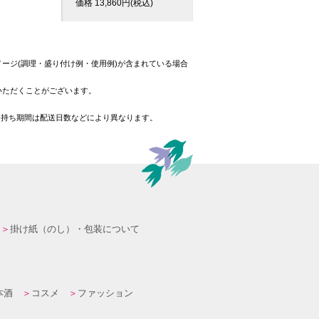
価格
13,860
円(税込)
ージ(調理・盛り付け例・使用例)が含まれている場合
いただくことがございます。
日持ち期間は配送日数などにより異なります。
掛け紙（のし）・包装について
本酒
コスメ
ファッション