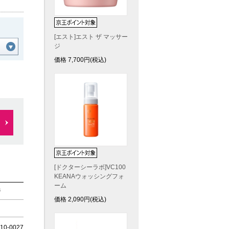
[エスト]エスト ザ マッサー
ジ
価格
7,700
円(税込)
[ドクターシーラボ]VC100
KEANAウォッシングフォ
ーム
ジ
価格
2,090
円(税込)
0-0027