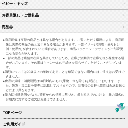
ベビー・キッズ
お香典返し・ご返礼品
商品券
●商品画像は実際の商品とは異なる場合があります。ご覧いただく環境により、商品画
像は実際の商品の色と若干異なる場合があります。一部イメージ(調理・盛り付け
例・使用例)が含まれている場合があります。商品パッケージ・デザインが一部変更
になる場合があります。
●一部の商品は店舗の在庫を共有しているため、在庫が流動的で在庫切れが発生する場
合がございます。その際はキャンセルの手続きを取らせていただくことがございま
す。
●酒類については20歳以上の年齢であることを確認できない場合にはご注文はお受けで
きません。
●食品の賞味・消費期間は90日以内のもの(果物、米を除く)を明記しております。ま
た、製造・加工日を基準に記載しておりますので、到着後の日持ち期間は配送日数な
どにより異なります。
●暴力団排除条例ならびに警察からの指導に基づき、暴力団名でのご注文、暴力団名の
お届先に対するご注文はお受けできません。
TOPページ
ご利用ガイド