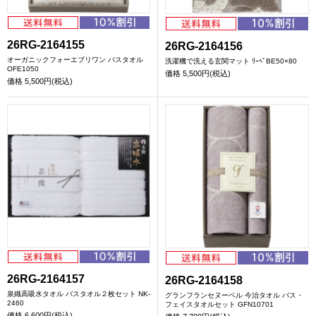
26RG-2164155
26RG-2164156
オーガニックフォーエブリワン バスタオル
洗濯機で洗える玄関マット ﾘｰﾍﾞBE50×80
OFE1050
価格
5,500円(税込)
価格
5,500円(税込)
26RG-2164157
26RG-2164158
泉織高吸水タオル バスタオル２枚セット NK-
グランフランセヌーベル 今治タオル バス・
2460
フェイスタオルセット GFN10701
価格
6,600円(税込)