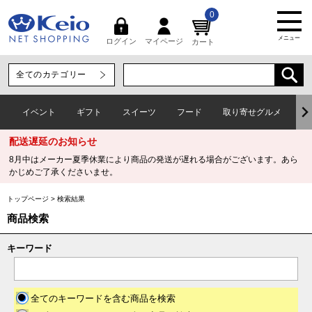
0
メニュー
マイページ
ログイン
カート
イベント
ギフト
スイーツ
フード
取り寄せグルメ
ワ
配送遅延のお知らせ
8月中はメーカー夏季休業により商品の発送が遅れる場合がございます。あら
かじめご了承くださいませ。
トップページ
>
検索結果
商品検索
キーワード
全てのキーワードを含む商品を検索