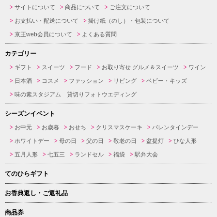
サイトについて
商品について
ご注文について
お支払い・配送について
掛け紙（のし）・包装について
京王web会員について
よくある質問
カテゴリー
ギフト
スイーツ
フード
お取り寄せ グルメ＆スイーツ
ワイン
日本酒
コスメ
ファッション
リビング
ベビー・キッズ
味の素スタジアム 貸切りフォトウエディング
シーズンイベント
お中元
お歳暮
おせち
クリスマスケーキ
バレンタインデー
ホワイトデー
母の日
父の日
敬老の日
盆提灯
ひな人形
五月人形
七五三
ランドセル
福袋
駅弁大会
てのひらギフト
お香典返し・ご返礼品
商品券