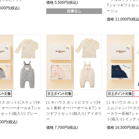
価格
5,500円(税込)
Tシャツギフトセット
,500円(税込)
ージュ
価格
11,000円(税込
ウス ホットビスケッツ]キ
[ミキハウス ホットビスケッツ]キ
[ミキハウス ホッ
 オーバーオール＆Tシャ
ルト素材 オーバーオール＆Tシャ
ニムジャンパース
セット(箱入り) グレー
ツギフトセット(箱入り) アイボリ
ーカラー長袖Tシ
ー
ト(箱入り) インデ
700円(税込)
価格
7,700円(税込)
価格
16,500円(税込