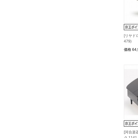
[リヤド
479)
価格
64
[河合楽
ク 114