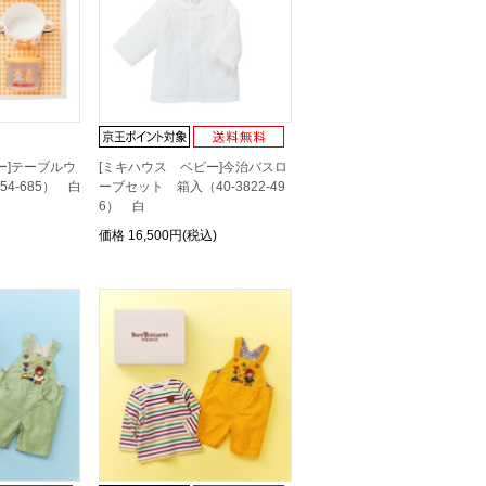
ー]テーブルウ
[ミキハウス ベビー]今治バスロ
54-685） 白
ーブセット 箱入（40-3822-49
6） 白
価格
16,500円(税込)