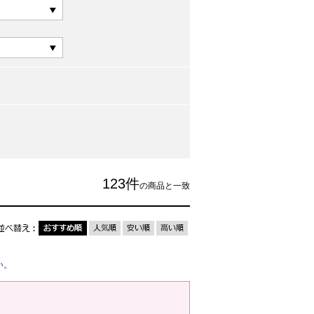
123
件
の商品と一致
い。