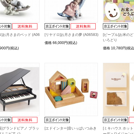
ロ]お月さまのベッド (A06
[リヤドロ]お月さまの夢 (A06583)
[ピープル]お米の
いろどり
価格
66,000円(税込)
,900円(税込)
価格
10,780円(税込
器]グランドピアノ ブラッ
[エドインター]音いっぱいつみき
[ミキハウス ホッ
1 (ミニピアノ)
ーデュロイジャン