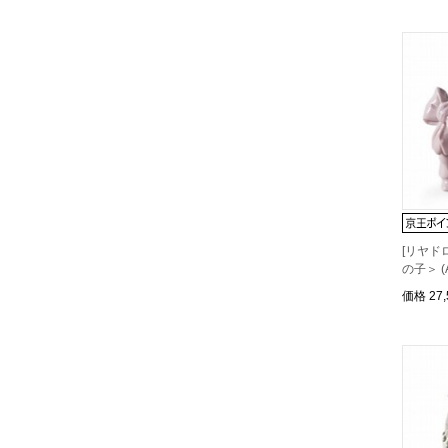
[リヤド
の子＞ (A
価格
27