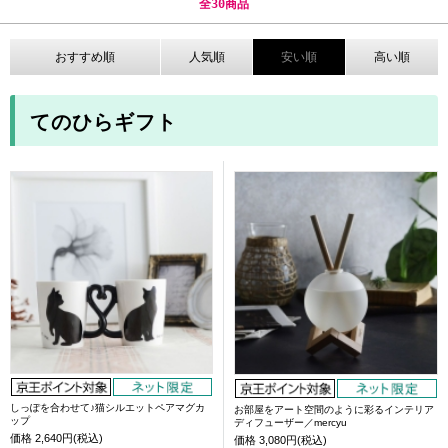
全
30
商品
おすすめ順
人気順
安い順
高い順
てのひらギフト
しっぽを合わせて♪猫シルエットペアマグカ
お部屋をアート空間のように彩るインテリア
ップ
ディフューザー／mercyu
価格
2,640円(税込)
価格
3,080円(税込)