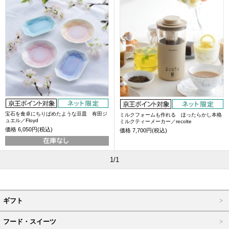
宝石を食卓にちりばめたような豆皿 有田ジ
ミルクフォームも作れる ほったらかし本格
ュエル／Floyd
ミルクティーメーカー／recolte
価格
6,050円(税込)
価格
7,700円(税込)
1/1
ギフト
フード・スイーツ