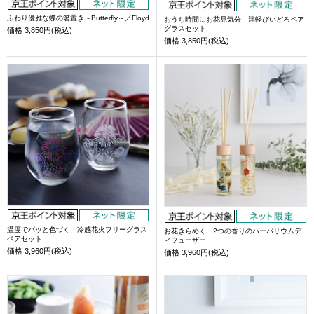
ふわり優雅な蝶の箸置き～Butterfly～／Floyd
おうち時間にお花見気分 津軽びいどろペア
グラスセット
価格
3,850円(税込)
価格
3,850円(税込)
温度でパッと色づく 冷感花火フリーグラス
お花きらめく 2つの香りのハーバリウムデ
ペアセット
ィフューザー
価格
3,960円(税込)
価格
3,960円(税込)