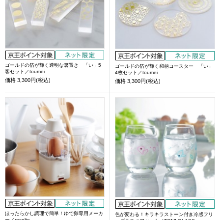
ゴールドの箔が輝く透明な箸置き 「い」5
ゴールドの箔が輝く和柄コースター 「い」
客セット／toumei
4枚セット／toumei
価格
3,300円(税込)
価格
3,300円(税込)
ほったらかし調理で簡単！ゆで卵専用メーカ
色が変わる！キラキラストーン付き冷感フリ
ー／recolte