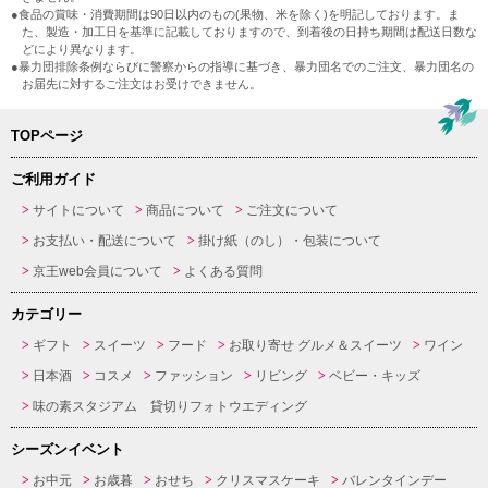
●食品の賞味・消費期間は90日以内のもの(果物、米を除く)を明記しております。ま
た、製造・加工日を基準に記載しておりますので、到着後の日持ち期間は配送日数な
どにより異なります。
●暴力団排除条例ならびに警察からの指導に基づき、暴力団名でのご注文、暴力団名の
お届先に対するご注文はお受けできません。
TOPページ
ご利用ガイド
サイトについて
商品について
ご注文について
お支払い・配送について
掛け紙（のし）・包装について
京王web会員について
よくある質問
カテゴリー
ギフト
スイーツ
フード
お取り寄せ グルメ＆スイーツ
ワイン
日本酒
コスメ
ファッション
リビング
ベビー・キッズ
味の素スタジアム 貸切りフォトウエディング
シーズンイベント
お中元
お歳暮
おせち
クリスマスケーキ
バレンタインデー