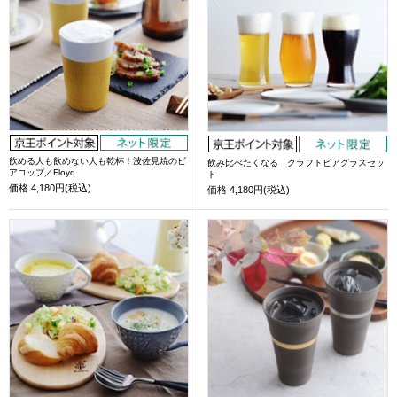
飲める人も飲めない人も乾杯！波佐見焼のビ
飲み比べたくなる クラフトビアグラスセッ
アコップ／Floyd
ト
価格
4,180円(税込)
価格
4,180円(税込)