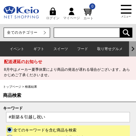
0
メニュー
マイページ
ログイン
カート
イベント
ギフト
スイーツ
フード
取り寄せグルメ
ワ
配送遅延のお知らせ
8月中はメーカー夏季休業により商品の発送が遅れる場合がございます。あら
かじめご了承くださいませ。
トップページ
>
検索結果
商品検索
キーワード
全てのキーワードを含む商品を検索