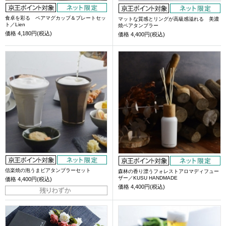
食卓を彩る ペアマグカップ＆プレートセッ
マットな質感とリングが高級感溢れる 美濃
ト／Lien
焼ペアタンブラー
価格
4,180円(税込)
価格
4,400円(税込)
信楽焼の泡うまビアタンブラーセット
森林の香り漂うフォレストアロマディフュー
ザー／KUSU HANDMADE
価格
4,400円(税込)
価格
4,400円(税込)