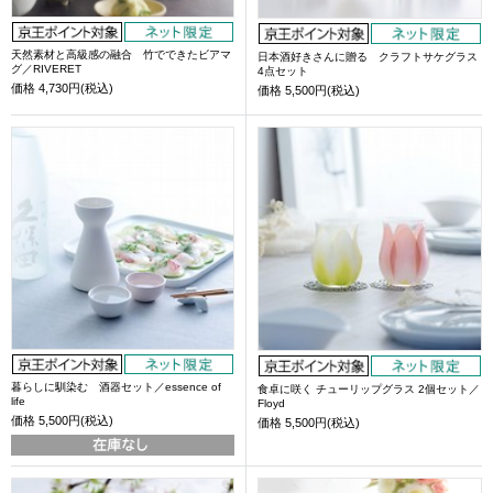
天然素材と高級感の融合 竹でできたビアマ
日本酒好きさんに贈る クラフトサケグラス
グ／RIVERET
4点セット
価格
4,730円(税込)
価格
5,500円(税込)
暮らしに馴染む 酒器セット／essence of
食卓に咲く チューリップグラス 2個セット／
life
Floyd
価格
5,500円(税込)
価格
5,500円(税込)