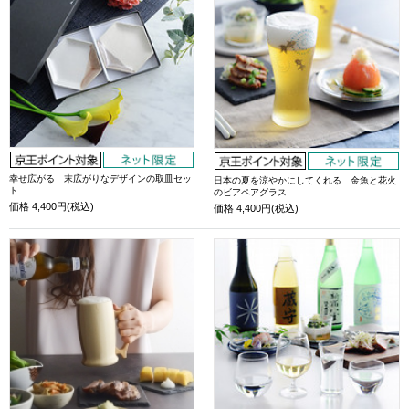
幸せ広がる 末広がりなデザインの取皿セッ
日本の夏を涼やかにしてくれる 金魚と花火
ト
のビアペアグラス
価格
4,400円(税込)
価格
4,400円(税込)