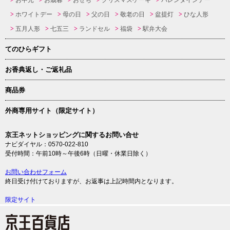
お中元
お歳暮
おせち
クリスマスケーキ
バレンタインデー
ホワイトデー
母の日
父の日
敬老の日
盆提灯
ひな人形
五月人形
七五三
ランドセル
福袋
駅弁大会
てのひらギフト
お香典返し・ご返礼品
商品券
外商専用サイト（限定サイト）
京王ネットショッピングに関するお問い合せ
ナビダイヤル：0570-022-810
受付時間：午前10時～午後6時（日曜・休業日除く）
お問い合わせフォーム
終日受け付けておりますが、お返事は上記時間内となります。
限定サイト