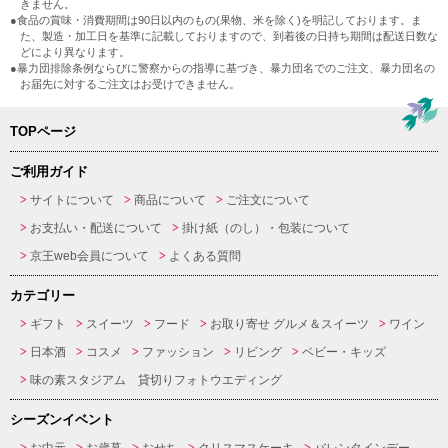
きません。
●食品の賞味・消費期間は90日以内のもの(果物、米を除く)を明記しております。ま
た、製造・加工日を基準に記載しておりますので、到着後の日持ち期間は配送日数な
どにより異なります。
●暴力団排除条例ならびに警察からの指導に基づき、暴力団名でのご注文、暴力団名の
お届先に対するご注文はお受けできません。
TOPページ
ご利用ガイド
サイトについて
商品について
ご注文について
お支払い・配送について
掛け紙（のし）・包装について
京王web会員について
よくある質問
カテゴリー
ギフト
スイーツ
フード
お取り寄せ グルメ＆スイーツ
ワイン
日本酒
コスメ
ファッション
リビング
ベビー・キッズ
味の素スタジアム 貸切りフォトウエディング
シーズンイベント