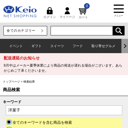
0
メニュー
マイページ
ログイン
カート
イベント
ギフト
スイーツ
フード
取り寄せグルメ
ワ
配送遅延のお知らせ
8月中はメーカー夏季休業により商品の発送が遅れる場合がございます。あら
かじめご了承くださいませ。
トップページ
>
検索結果
商品検索
キーワード
全てのキーワードを含む商品を検索