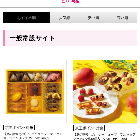
全
235
商品
おすすめ順
人気順
安い順
高い順
一般常設サイト
【夏の贈りもの】シーキューブ ティラミ
【夏の贈りもの】シーキューブ フルッタア
ス・ファンタジスタS 7種26個入
ソートL 6種25個入 CAS（FR）-50S