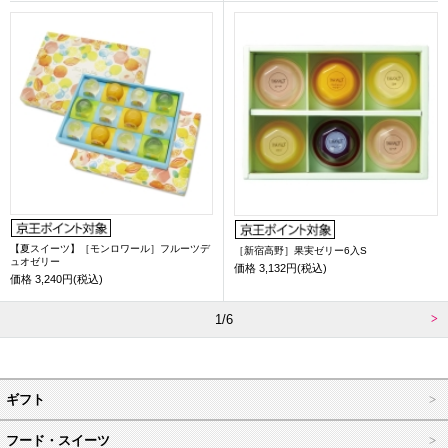
【夏スイーツ】［モンロワール］フルーツデ
［新宿高野］果実ゼリー6入S
ュオゼリー
価格
3,132円(税込)
価格
3,240円(税込)
1/6
ギフト
フード・スイーツ