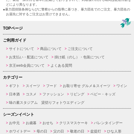
どにより異なります。
●暴力団排除条例ならびに警察からの指導に基づき、暴力団名でのご注文、暴力団名の
お届先に対するご注文はお受けできません。
TOPページ
ご利用ガイド
サイトについて
商品について
ご注文について
お支払い・配送について
掛け紙（のし）・包装について
京王web会員について
よくある質問
カテゴリー
ギフト
スイーツ
フード
お取り寄せ グルメ＆スイーツ
ワイン
日本酒
コスメ
ファッション
リビング
ベビー・キッズ
味の素スタジアム 貸切りフォトウエディング
シーズンイベント
お中元
お歳暮
おせち
クリスマスケーキ
バレンタインデー
ホワイトデー
母の日
父の日
敬老の日
盆提灯
ひな人形