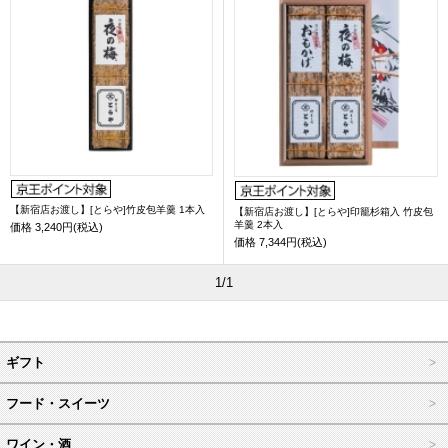
【新宿店お渡し】[とらや]竹皮包羊羹 1本入
【新宿店お渡し】[とらや]印籠杉箱入 竹皮包
羊羹 2本入
価格
3,240円(税込)
価格
7,344円(税込)
1/1
ギフト
フード・スイーツ
ワイン・酒