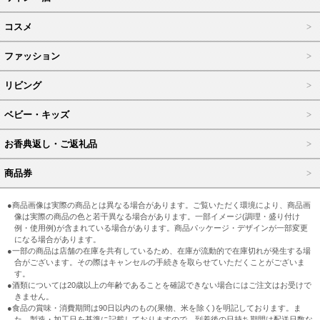
コスメ
ファッション
リビング
ベビー・キッズ
お香典返し・ご返礼品
商品券
●商品画像は実際の商品とは異なる場合があります。ご覧いただく環境により、商品画
像は実際の商品の色と若干異なる場合があります。一部イメージ(調理・盛り付け
例・使用例)が含まれている場合があります。商品パッケージ・デザインが一部変更
になる場合があります。
●一部の商品は店舗の在庫を共有しているため、在庫が流動的で在庫切れが発生する場
合がございます。その際はキャンセルの手続きを取らせていただくことがございま
す。
●酒類については20歳以上の年齢であることを確認できない場合にはご注文はお受けで
きません。
●食品の賞味・消費期間は90日以内のもの(果物、米を除く)を明記しております。ま
た、製造・加工日を基準に記載しておりますので、到着後の日持ち期間は配送日数な