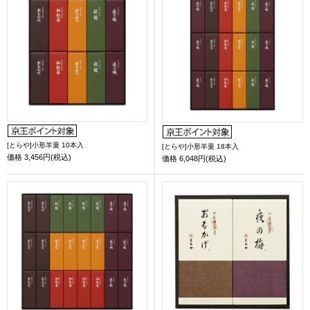
[とらや]小形羊羹 10本入
[とらや]小形羊羹 18本入
価格
3,456円(税込)
価格
6,048円(税込)