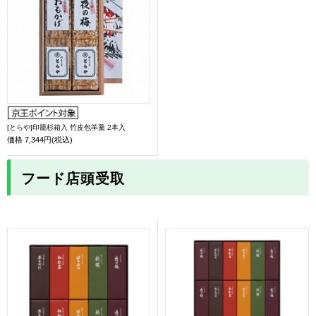
[とらや]印籠杉箱入 竹皮包羊羹 2本入
価格
7,344円(税込)
フード店頭受取