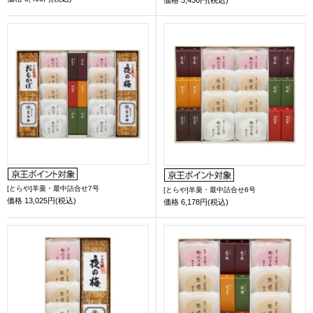
[とらや]羊羹・最中詰合せ7号
[とらや]羊羹・最中詰合せ6号
価格
13,025円(税込)
価格
6,178円(税込)