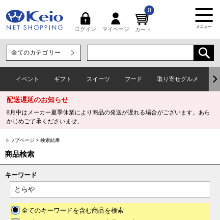
0
メニュー
マイページ
ログイン
カート
イベント
ギフト
スイーツ
フード
取り寄せグルメ
ワ
配送遅延のお知らせ
8月中はメーカー夏季休業により商品の発送が遅れる場合がございます。あら
かじめご了承くださいませ。
トップページ
>
検索結果
商品検索
キーワード
全てのキーワードを含む商品を検索