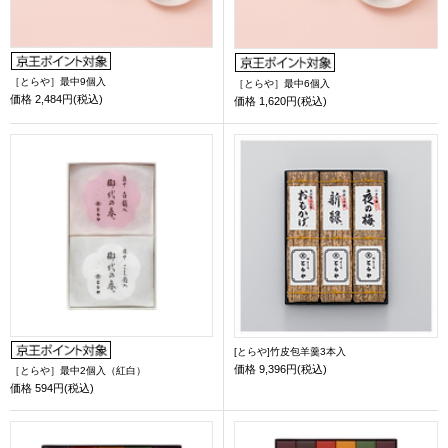
［とらや］最中9個入
［とらや］最中6個入
価格
2,484円(税込)
価格
1,620円(税込)
[とらや]竹皮包羊羹3本入
価格
9,396円(税込)
［とらや］最中2個入（紅白）
価格
594円(税込)