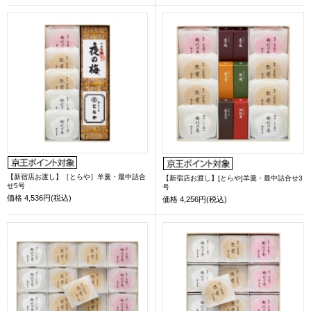
【新宿店お渡し】［とらや］羊羹・最中詰合
【新宿店お渡し】[とらや]羊羹・最中詰合せ3
せ5号
号
価格
4,536円(税込)
価格
4,256円(税込)