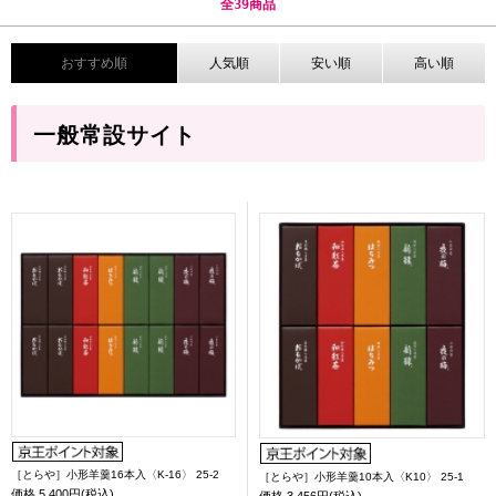
全
39
商品
おすすめ順
人気順
安い順
高い順
一般常設サイト
［とらや］小形羊羹16本入〈K-16〉 25-2
［とらや］小形羊羹10本入〈K10〉 25-1
価格
5,400円(税込)
価格
3,456円(税込)