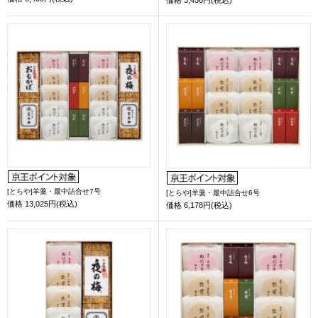
[とらや]羊羹・最中詰合せ7号
[とらや]羊羹・最中詰合せ6号
価格
13,025円(税込)
価格
6,178円(税込)