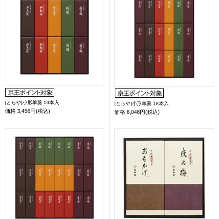
[とらや]小形羊羹 10本入
[とらや]小形羊羹 18本入
価格
3,456円(税込)
価格
6,048円(税込)