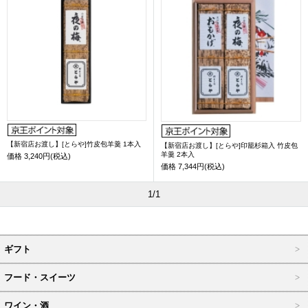
【新宿店お渡し】[とらや]竹皮包羊羹 1本入
【新宿店お渡し】[とらや]印籠杉箱入 竹皮包
羊羹 2本入
価格
3,240円(税込)
価格
7,344円(税込)
1/1
ギフト
フード・スイーツ
ワイン・酒