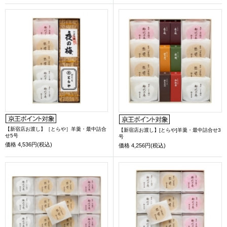
【新宿店お渡し】［とらや］羊羹・最中詰合
【新宿店お渡し】[とらや]羊羹・最中詰合せ3
せ5号
号
価格
4,536円(税込)
価格
4,256円(税込)