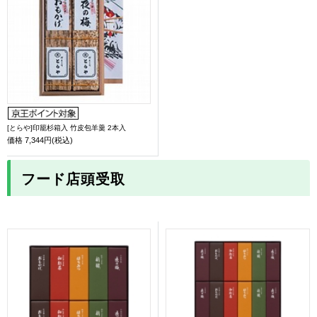
[とらや]印籠杉箱入 竹皮包羊羹 2本入
価格
7,344円(税込)
フード店頭受取