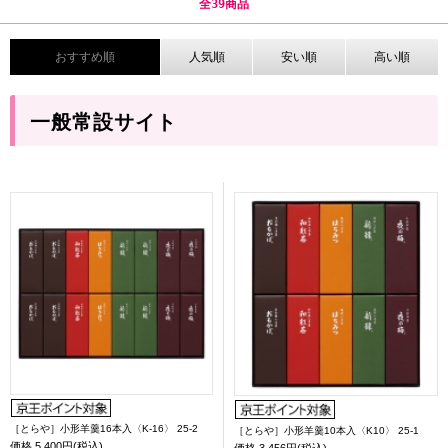
全
39
商品
おすすめ順
人気順
安い順
高い順
一般常設サイト
［とらや］小形羊羹16本入〈K-16〉 25-2
［とらや］小形羊羹10本入〈K10〉 25-1
価格
5,400円(税込)
価格
3,456円(税込)