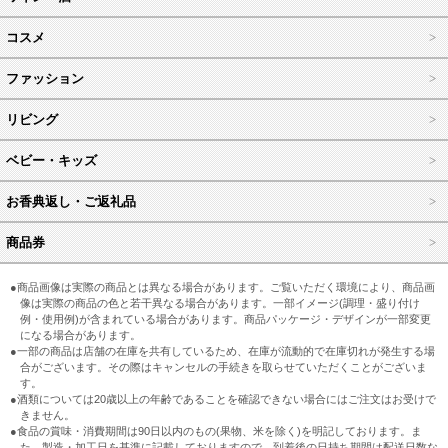
コスメ
ファッション
リビング
ベビー・キッズ
お香典返し・ご返礼品
商品券
●商品画像は実際の商品とは異なる場合があります。ご覧いただく環境により、商品画
像は実際の商品の色と若干異なる場合があります。一部イメージ(調理・盛り付け
例・使用例)が含まれている場合があります。商品パッケージ・デザインが一部変更
になる場合があります。
●一部の商品は店舗の在庫を共有しているため、在庫が流動的で在庫切れが発生する場
合がございます。その際はキャンセルの手続きを取らせていただくことがございま
す。
●酒類については20歳以上の年齢であることを確認できない場合にはご注文はお受けで
きません。
●食品の賞味・消費期間は90日以内のもの(果物、米を除く)を明記しております。ま
た、製造・加工日を基準に記載しておりますので、到着後の日持ち期間は配送日数な