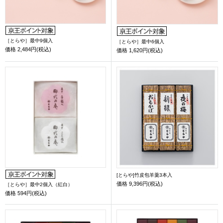
［とらや］最中9個入
［とらや］最中6個入
価格
2,484円(税込)
価格
1,620円(税込)
[とらや]竹皮包羊羹3本入
価格
9,396円(税込)
［とらや］最中2個入（紅白）
価格
594円(税込)