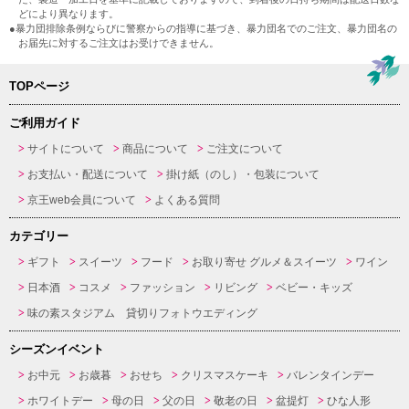
どにより異なります。
●暴力団排除条例ならびに警察からの指導に基づき、暴力団名でのご注文、暴力団名の
お届先に対するご注文はお受けできません。
TOPページ
ご利用ガイド
サイトについて
商品について
ご注文について
お支払い・配送について
掛け紙（のし）・包装について
京王web会員について
よくある質問
カテゴリー
ギフト
スイーツ
フード
お取り寄せ グルメ＆スイーツ
ワイン
日本酒
コスメ
ファッション
リビング
ベビー・キッズ
味の素スタジアム 貸切りフォトウエディング
シーズンイベント
お中元
お歳暮
おせち
クリスマスケーキ
バレンタインデー
ホワイトデー
母の日
父の日
敬老の日
盆提灯
ひな人形