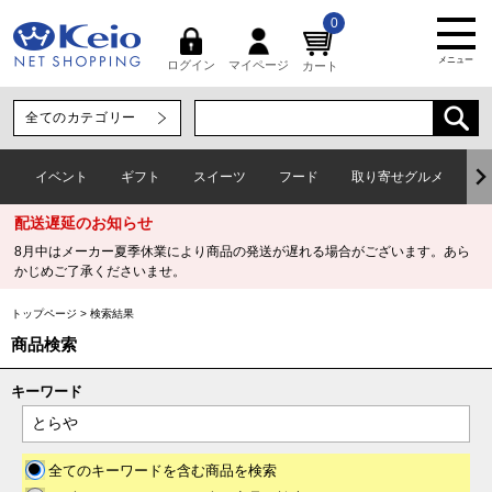
0
メニュー
マイページ
ログイン
カート
イベント
ギフト
スイーツ
フード
取り寄せグルメ
ワ
配送遅延のお知らせ
8月中はメーカー夏季休業により商品の発送が遅れる場合がございます。あら
かじめご了承くださいませ。
トップページ
>
検索結果
商品検索
キーワード
全てのキーワードを含む商品を検索