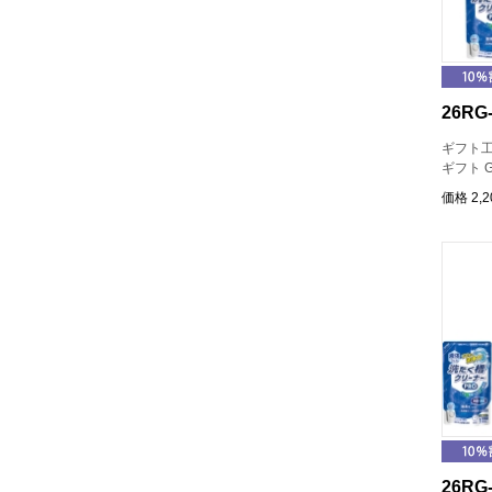
26RG-
ギフト工
ギフト G
価格
2,
26RG-