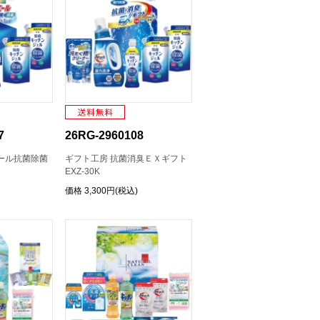
7
26RG-2960108
ール抗菌除菌
ギフト工房 抗菌消臭ＥＸギフト
EXZ-30K
価格
3,300円(税込)