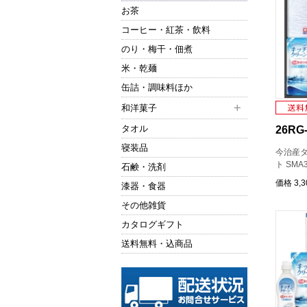
お茶
コーヒー・紅茶・飲料
のり・梅干・佃煮
米・乾麺
缶詰・調味料ほか
和洋菓子
タオル
26RG-
寝装品
今治産
ト SMA
石鹸・洗剤
価格
3,
漆器・食器
その他雑貨
カタログギフト
送料無料・込商品