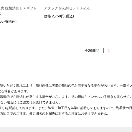
房 抗菌消臭ＥＸギフト
アタック＆洗剤セット X-26E
K
価格
2,750円(税込)
750円(税込)
全26商品
1
覧いただく環境により、商品画像は実際の商品の色と若干異なる場合があります。一部イメ
なる場合があります。
が流動的で在庫切れが発生する場合がございます。その際はキャンセルの手続きを取らせて
きない場合にはご注文はお受けできません。
を除く)を明記しております。また、製造・加工日を基準に記載しておりますので、到着後の
暴力団名でのご注文、暴力団名のお届先に対するご注文はお受けできません。