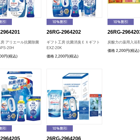
2964201
26RG-2964202
26RG-296420
房 アリエール抗菌除菌
ギフト工房 抗菌消臭ＥＸギフト
炭酸力の薬用入浴剤
PS-20H
EXZ-20K
価格
2,200円(税込)
200円(税込)
価格
2,200円(税込)
2964205
26RG-2964206