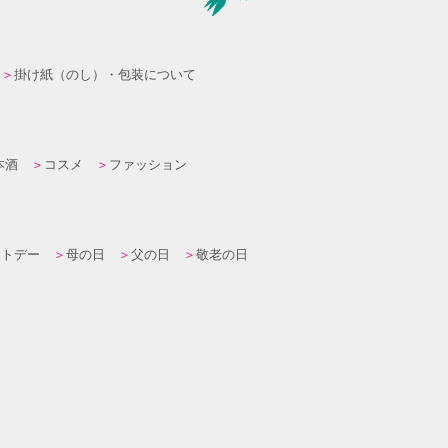
掛け紙（のし）・包装について
本酒
コスメ
ファッション
イトデー
母の日
父の日
敬老の日