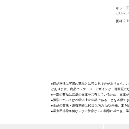
ギフト工
EXZ-25
価格
2,
●商品画像は実際の商品とは異なる場合があります。ご
があります。商品パッケージ・デザインが一部変更に
●一部の商品は店舗の在庫を共有しているため、在庫
●酒類については20歳以上の年齢であることを確認で
●食品の賞味・消費期間は90日以内のもの(果物、米
●暴力団排除条例ならびに警察からの指導に基づき、