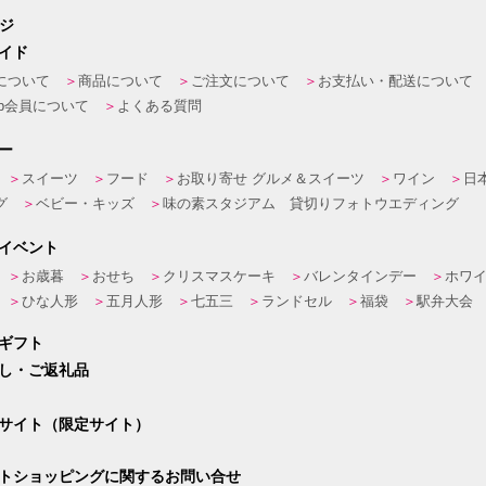
ージ
イド
について
商品について
ご注文について
お支払い・配送について
eb会員について
よくある質問
ー
スイーツ
フード
お取り寄せ グルメ＆スイーツ
ワイン
日
グ
ベビー・キッズ
味の素スタジアム 貸切りフォトウエディング
イベント
お歳暮
おせち
クリスマスケーキ
バレンタインデー
ホワ
ひな人形
五月人形
七五三
ランドセル
福袋
駅弁大会
ギフト
し・ご返礼品
サイト（限定サイト）
トショッピングに関するお問い合せ