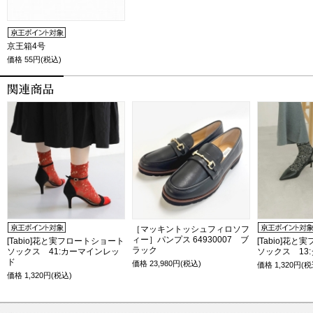
京王箱4号
価格
55円(税込)
［マッキントッシュフィロソフ
ィー］パンプス 64930007 ブ
[Tabio]花と実フロートショート
[Tabio]花
ラック
ソックス 41:カーマインレッ
ソックス 13
ド
価格
23,980
円(税込)
価格
1,320
円(税
価格
1,320
円(税込)