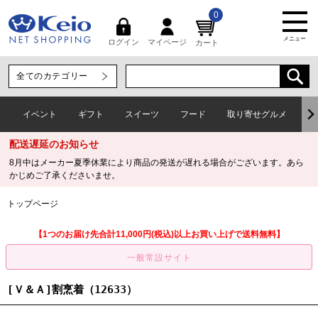
0
メニュー
マイページ
ログイン
カート
イベント
ギフト
スイーツ
フード
取り寄せグルメ
ワ
配送遅延のお知らせ
8月中はメーカー夏季休業により商品の発送が遅れる場合がございます。あら
かじめご了承くださいませ。
トップページ
【1つのお届け先合計11,000円(税込)以上お買い上げで送料無料】
[Ｖ＆Ａ]割烹着（12633）