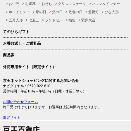
お中元
お歳暮
おせち
クリスマスケーキ
バレンタインデー
ホワイトデー
母の日
父の日
敬老の日
盆提灯
ひな人形
五月人形
七五三
ランドセル
福袋
駅弁大会
てのひらギフト
お香典返し・ご返礼品
商品券
外商専用サイト（限定サイト）
京王ネットショッピングに関するお問い合せ
ナビダイヤル：0570-022-810
受付時間：午前10時～午後6時（日曜・休業日除く）
お問い合わせフォーム
終日受け付けておりますが、お返事は上記時間内となります。
限定サイト