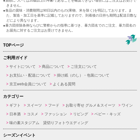
●酒類については20歳以上の年齢であることを確認できない場合にはご注文はお受けで
きません。
●食品の賞味・消費期間は90日以内のもの(果物、米を除く)を明記しております。ま
た、製造・加工日を基準に記載しておりますので、到着後の日持ち期間は配送日数な
どにより異なります。
●暴力団排除条例ならびに警察からの指導に基づき、暴力団名でのご注文、暴力団名の
お届先に対するご注文はお受けできません。
TOPページ
ご利用ガイド
サイトについて
商品について
ご注文について
お支払い・配送について
掛け紙（のし）・包装について
京王web会員について
よくある質問
カテゴリー
ギフト
スイーツ
フード
お取り寄せ グルメ＆スイーツ
ワイン
日本酒
コスメ
ファッション
リビング
ベビー・キッズ
味の素スタジアム 貸切りフォトウエディング
シーズンイベント