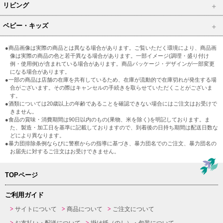
リビング
ベビー・キッズ
●商品画像は実際の商品とは異なる場合があります。ご覧いただく環境により、商品画
像は実際の商品の色と若干異なる場合があります。一部イメージ(調理・盛り付け
例・使用例)が含まれている場合があります。商品パッケージ・デザインが一部変更
になる場合があります。
●一部の商品は店舗の在庫を共有しているため、在庫が流動的で在庫切れが発生する場
合がございます。その際はキャンセルの手続きを取らせていただくことがございま
す。
●酒類については20歳以上の年齢であることを確認できない場合にはご注文はお受けで
きません。
●食品の賞味・消費期間は90日以内のもの(果物、米を除く)を明記しております。ま
た、製造・加工日を基準に記載しておりますので、到着後の日持ち期間は配送日数な
どにより異なります。
●暴力団排除条例ならびに警察からの指導に基づき、暴力団名でのご注文、暴力団名の
お届先に対するご注文はお受けできません。
TOPページ
ご利用ガイド
サイトについて
商品について
ご注文について