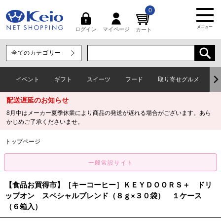
0
メニュー
マイページ
ログイン
カート
イベント
ギフト
スイーツ
フード
取り寄せグルメ
ワ
配送遅延のお知らせ
8月中はメーカー夏季休業により商品の発送が遅れる場合がございます。あら
かじめご了承くださいませ。
トップページ
【食品お買得市】［キーコーヒー］ＫＥＹＤＯＯＲＳ＋ ドリ
ップオン スペシャルブレンド（８ｇ×３０袋） １ケース
（６箱入）