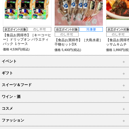
【食品お買得市】［キーコーヒ
ー］ドリップオン バラエティ
【食品お買得市】［大島水産］
【食品お買得
パック １ケース
干物セットDX
ッサムキムチ
価格
4,536
円(税込)
価格
5,400
円(税込)
価格
1,890
円(税
イベント
ギフト
スイーツ＆フード
ワイン・酒
コスメ
ファッション