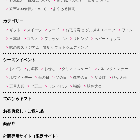
お支払い・配送について
掛け紙（のし）・包装について
京王web会員について
よくある質問
カテゴリー
ギフト
スイーツ
フード
お取り寄せ グルメ＆スイーツ
ワイン
日本酒
コスメ
ファッション
リビング
ベビー・キッズ
味の素スタジアム 貸切りフォトウエディング
シーズンイベント
お中元
お歳暮
おせち
クリスマスケーキ
バレンタインデー
ホワイトデー
母の日
父の日
敬老の日
盆提灯
ひな人形
五月人形
七五三
ランドセル
福袋
駅弁大会
てのひらギフト
お香典返し・ご返礼品
商品券
外商専用サイト（限定サイト）