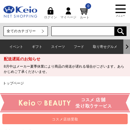
0
メニュー
マイページ
ログイン
カート
イベント
ギフト
スイーツ
フード
取り寄せグルメ
ワ
配送遅延のお知らせ
8月中はメーカー夏季休業により商品の発送が遅れる場合がございます。あら
かじめご了承くださいませ。
トップページ