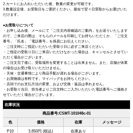
2.カートにお入れいただいた後、数量の変更が可能です。
3.数量設定後、お受取日をご選択ください。最短で翌々日受取からお選びいた
だけます。
●お受取りについて
・お申し込み後、メールにて「ご注文内容確認のご案内」をお送りいたします
ので、ご来店の際は、そちらのメールを印刷してお持ちいただくか、「ご注文
番号」「氏名」「電話番号」を係員にお伝えください。
・ご注文時にご指定いただいた受取り日に必ずご来店ください。
・ご指定の受取り日にご来店いただけなかった場合は、キャンセルとさせてい
ただく場合がございます。
・ご注文完了後に、受取場所を変更することは出来ません。また、店舗が休業
の場合はお受け取りいただけません。
・天候・交通事情により商品手配が遅れる場合がございます。
・お買物袋は有料です。マイバッグをお持ちください。
・店頭でのお支払方法の変更、および交換・返品は承れません。
・お受取り当日、担当者よりご注文時にご入力いただいた電話番号へご連絡さ
せていただく場合がございます。
在庫状況
商品番号:CSMT-101048c-01
色
価格
在庫
メッセージ
P10
3,850円 (税込)
在庫あり