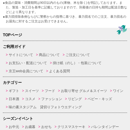
●食品の賞味・消費期間は90日以内のもの(果物、米を除く)を明記しております。ま
た、製造・加工日を基準に記載しておりますので、到着後の日持ち期間は配送日数な
どにより異なります。
●暴力団排除条例ならびに警察からの指導に基づき、暴力団名でのご注文、暴力団名の
お届先に対するご注文はお受けできません。
TOPページ
ご利用ガイド
サイトについて
商品について
ご注文について
お支払い・配送について
掛け紙（のし）・包装について
京王web会員について
よくある質問
カテゴリー
ギフト
スイーツ
フード
お取り寄せ グルメ＆スイーツ
ワイン
日本酒
コスメ
ファッション
リビング
ベビー・キッズ
味の素スタジアム 貸切りフォトウエディング
シーズンイベント
お中元
お歳暮
おせち
クリスマスケーキ
バレンタインデー