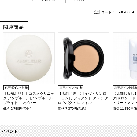
会計コード：1686-0019
【店舗お渡し】コスメクリニッ
【店舗お渡し】[イヴ・サンロ
【店舗お渡し
ク[アンプルール]アンプルール
ーラン]ラディアント タッチ グ
ク[サロン・ド
ブライトニングバー
ロウパクト レフィル
トリートメント
価格
2,750
円(税込)
価格
7,370
円(税込)
価格
11,550
円(
イベント