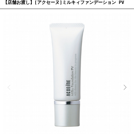
【店舗お渡し】[アクセーヌ]ミルキィファンデーション PV