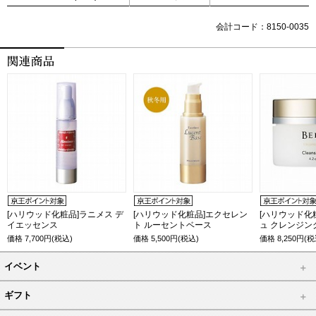
会計コード：8150-0035
[ハリウッド化粧品]ラニメス デ
[ハリウッド化粧品]エクセレン
[ハリウッド化
イエッセンス
ト ルーセントベース
ュ クレンジン
価格
7,700
円(税込)
価格
5,500
円(税込)
価格
8,250
円(税
イベント
ギフト