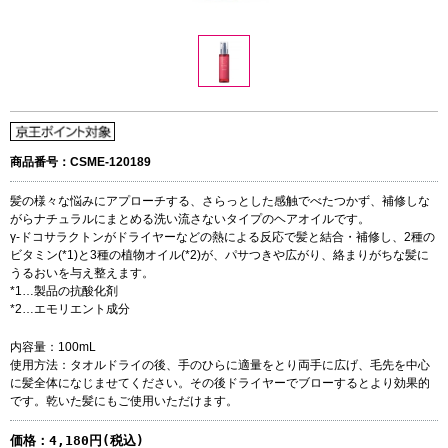
商品番号：CSME-120189
髪の様々な悩みにアプローチする、さらっとした感触でべたつかず、補修しな
がらナチュラルにまとめる洗い流さないタイプのヘアオイルです。
γ-ドコサラクトンがドライヤーなどの熱による反応で髪と結合・補修し、2種の
ビタミン(*1)と3種の植物オイル(*2)が、パサつきや広がり、絡まりがちな髪に
うるおいを与え整えます。
*1…製品の抗酸化剤
*2…エモリエント成分
内容量：100mL
使用方法：タオルドライの後、手のひらに適量をとり両手に広げ、毛先を中心
に髪全体になじませてください。その後ドライヤーでブローするとより効果的
です。乾いた髪にもご使用いただけます。
価格：
4,180円(税込)