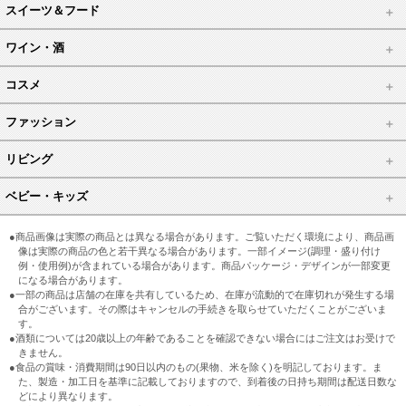
スイーツ＆フード
ワイン・酒
コスメ
ファッション
リビング
ベビー・キッズ
●商品画像は実際の商品とは異なる場合があります。ご覧いただく環境により、商品画
像は実際の商品の色と若干異なる場合があります。一部イメージ(調理・盛り付け
例・使用例)が含まれている場合があります。商品パッケージ・デザインが一部変更
になる場合があります。
●一部の商品は店舗の在庫を共有しているため、在庫が流動的で在庫切れが発生する場
合がございます。その際はキャンセルの手続きを取らせていただくことがございま
す。
●酒類については20歳以上の年齢であることを確認できない場合にはご注文はお受けで
きません。
●食品の賞味・消費期間は90日以内のもの(果物、米を除く)を明記しております。ま
た、製造・加工日を基準に記載しておりますので、到着後の日持ち期間は配送日数な
どにより異なります。