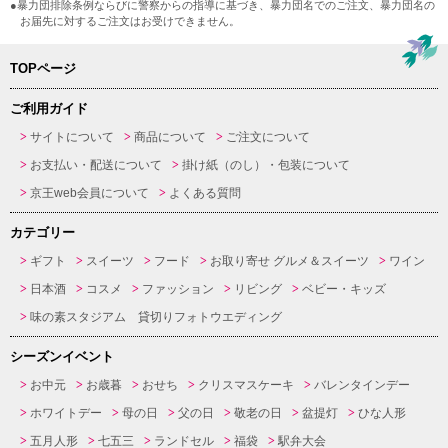
●暴力団排除条例ならびに警察からの指導に基づき、暴力団名でのご注文、暴力団名の
お届先に対するご注文はお受けできません。
TOPページ
ご利用ガイド
サイトについて
商品について
ご注文について
お支払い・配送について
掛け紙（のし）・包装について
京王web会員について
よくある質問
カテゴリー
ギフト
スイーツ
フード
お取り寄せ グルメ＆スイーツ
ワイン
日本酒
コスメ
ファッション
リビング
ベビー・キッズ
味の素スタジアム 貸切りフォトウエディング
シーズンイベント
お中元
お歳暮
おせち
クリスマスケーキ
バレンタインデー
ホワイトデー
母の日
父の日
敬老の日
盆提灯
ひな人形
五月人形
七五三
ランドセル
福袋
駅弁大会