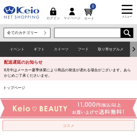
0
メニュー
マイページ
ログイン
カート
イベント
ギフト
スイーツ
フード
取り寄せグルメ
ワ
配送遅延のお知らせ
8月中はメーカー夏季休業により商品の発送が遅れる場合がございます。あら
かじめご了承くださいませ。
トップページ