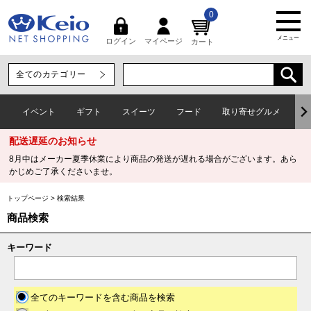
0
メニュー
マイページ
ログイン
カート
イベント
ギフト
スイーツ
フード
取り寄せグルメ
ワ
配送遅延のお知らせ
8月中はメーカー夏季休業により商品の発送が遅れる場合がございます。あら
かじめご了承くださいませ。
トップページ
>
検索結果
商品検索
キーワード
全てのキーワードを含む商品を検索