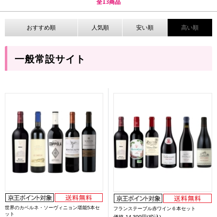
全
13
商品
おすすめ順
人気順
安い順
高い順
一般常設サイト
世界のカベルネ・ソーヴィニョン堪能5本セ
フランステーブル赤ワイン６本セット
ット
価格
14,300円(税込)