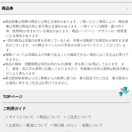
商品券
●商品画像は実際の商品とは異なる場合があります。ご覧いただく環境により、商品画
像は実際の商品の色と若干異なる場合があります。一部イメージ(調理・盛り付け
例・使用例)が含まれている場合があります。商品パッケージ・デザインが一部変更
になる場合があります。
●一部の商品は店舗の在庫を共有しているため、在庫が流動的で在庫切れが発生する場
合がございます。その際はキャンセルの手続きを取らせていただくことがございま
す。
●酒類については20歳以上の年齢であることを確認できない場合にはご注文はお受けで
きません。
●食品の賞味・消費期間は90日以内のもの(果物、米を除く)を明記しております。ま
た、製造・加工日を基準に記載しておりますので、到着後の日持ち期間は配送日数な
どにより異なります。
●暴力団排除条例ならびに警察からの指導に基づき、暴力団名でのご注文、暴力団名の
お届先に対するご注文はお受けできません。
TOPページ
ご利用ガイド
サイトについて
商品について
ご注文について
お支払い・配送について
掛け紙（のし）・包装について