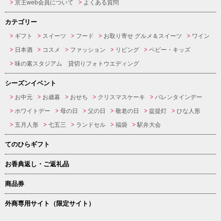
京王web会員について
よくある質問
カテゴリー
ギフト
スイーツ
フード
お取り寄せ グルメ＆スイーツ
ワイン
日本酒
コスメ
ファッション
リビング
ベビー・キッズ
味の素スタジアム 貸切りフォトウエディング
シーズンイベント
お中元
お歳暮
おせち
クリスマスケーキ
バレンタインデー
ホワイトデー
母の日
父の日
敬老の日
盆提灯
ひな人形
五月人形
七五三
ランドセル
福袋
駅弁大会
てのひらギフト
お香典返し・ご返礼品
商品券
外商専用サイト（限定サイト）